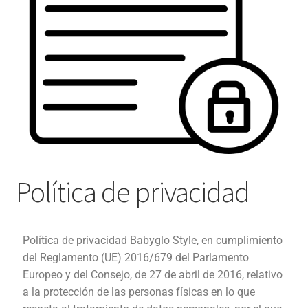
Carro
Contacto
Mi cuenta
Proceso de pago
Aviso legal
Política de privacidad
Condiciones de envío
Devoluciones
Política de privacidad Babyglo Style, en cumplimiento
Términos y condiciones de pago
del Reglamento (UE) 2016/679 del Parlamento
Europeo y del Consejo, de 27 de abril de 2016, relativo
Política de Cookies
a la protección de las personas físicas en lo que