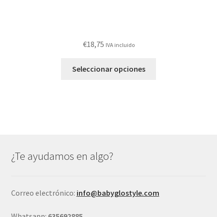
€
18,75
IVA incluido
Este
Seleccionar opciones
producto
tiene
múltiples
variantes.
Las
opciones
se
¿Te ayudamos en algo?
pueden
elegir
en
Correo electrónico:
info@babyglostyle.com
la
página
Whatsapp:
635692885