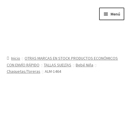
Ir
Ir
Menú
a
al
la
contenido
navegación
Inicio
Tienda
Inicio
OTRAS MARCAS EN STOCK PRODUCTOS ECONÓMICOS
CON ENVÍO RÁPIDO
TALLAS SUELTAS
Bebé Niña
Sobre nosotros
Chaquetas/Toreras
ALM-1464
BABYGLO® MARCA REGISTRADA
COMO COMPRAR EN LA TIENDA BABYGLOSTYLE
Blog