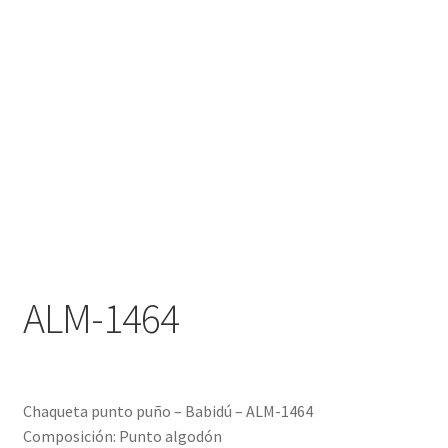
Carro
Contacto
Mi cuenta
Proceso de pago
Aviso legal
Condiciones de envío
ALM-1464
Devoluciones
Términos y condiciones de pago
Chaqueta punto puño – Babidú – ALM-1464
Política de Cookies
Composición: Punto algodón