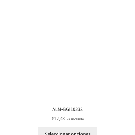
ALM-BGI10332
€
12,48
IVA incluido
Este
Seleccionar opciones