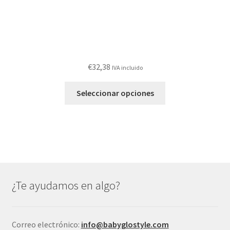
producto
€
32,38
IVA incluido
Este
Seleccionar opciones
producto
tiene
múltiples
variantes.
Las
opciones
se
¿Te ayudamos en algo?
pueden
elegir
en
Correo electrónico:
info@babyglostyle.com
la