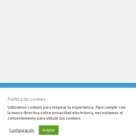
VACACIONES DEL 1 AL 17 DE AGOSTO 2026. TODOS LOS
PEDIDOS RECIBIDOS LLEGARÁN DESPUÉS DE
Política de cookies
© Babyglo Style 2026
VACACIONES.
Utilizamos cookies para mejorar tu experiencia. Para cumplir con
Política de privacidad
Construido con WooCommerce
.
la nueva directiva sobre privacidad electrónica, necesitamos el
Descartar
consentimiento para utilizar tus cookies.
Configuración
Aceptar
0