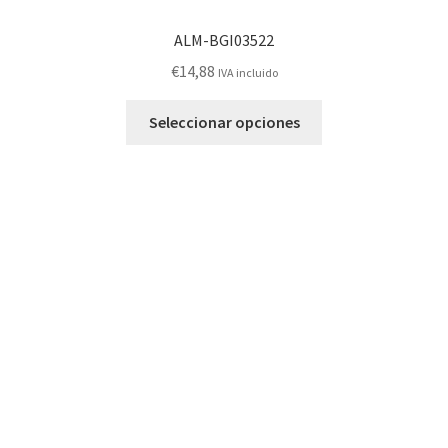
ALM-BGI03522
€
14,88
IVA incluido
Este
Seleccionar opciones
producto
tiene
múltiples
variantes.
Las
opciones
se
pueden
elegir
en
la
página
de