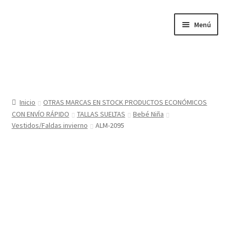
Ir
Ir
Menú
a
al
la
contenido
navegación
Inicio
Tienda
Inicio
OTRAS MARCAS EN STOCK PRODUCTOS ECONÓMICOS
CON ENVÍO RÁPIDO
TALLAS SUELTAS
Bebé Niña
Sobre nosotros
Vestidos/Faldas invierno
ALM-2095
BABYGLO® MARCA REGISTRADA
COMO COMPRAR EN LA TIENDA BABYGLOSTYLE
Blog