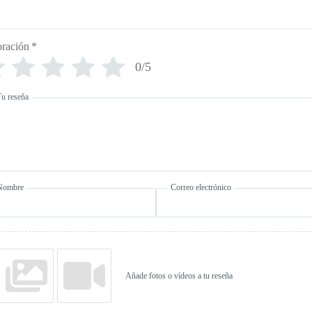
oración
*
0/5
Tu reseña
Nombre
Correo electrónico
Añade fotos o vídeos a tu reseña