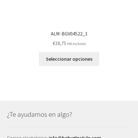
ALM-BGV04522_1
€
18,75
IVA incluido
Este
Seleccionar opciones
producto
tiene
múltiples
variantes.
Las
opciones
se
¿Te ayudamos en algo?
pueden
elegir
en
Correo electrónico:
info@babyglostyle.com