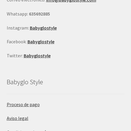
la
página
Whatsapp:
635692885
de
producto
Instagram:
Babyglostyle
Facebook:
Babyglostyle
Twitter:
Babyglostyle
Babyglo Style
Proceso de pago
Aviso legal