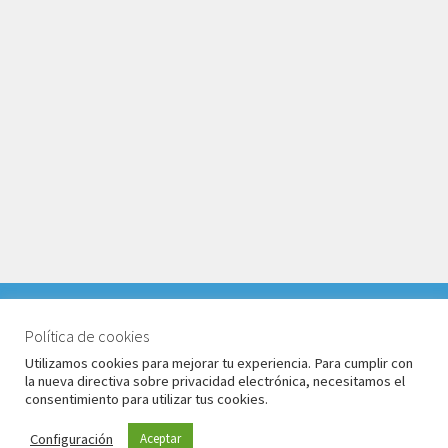
VACACIONES DEL 1 AL 17 DE AGOSTO 2026. TODOS LOS
PEDIDOS RECIBIDOS LLEGARÁN DESPUÉS DE
Política de cookies
© Babyglo Style 2026
VACACIONES.
Utilizamos cookies para mejorar tu experiencia. Para cumplir con
Política de privacidad
Construido con WooCommerce
.
la nueva directiva sobre privacidad electrónica, necesitamos el
Descartar
consentimiento para utilizar tus cookies.
Configuración
Aceptar
0