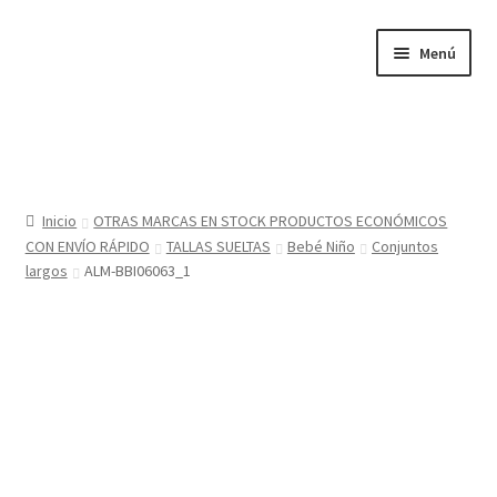
Ir
Ir
Menú
a
al
la
contenido
navegación
Inicio
Tienda
Inicio
OTRAS MARCAS EN STOCK PRODUCTOS ECONÓMICOS
CON ENVÍO RÁPIDO
TALLAS SUELTAS
Bebé Niño
Conjuntos
Sobre nosotros
largos
ALM-BBI06063_1
BABYGLO® MARCA REGISTRADA
COMO COMPRAR EN LA TIENDA BABYGLOSTYLE
Blog