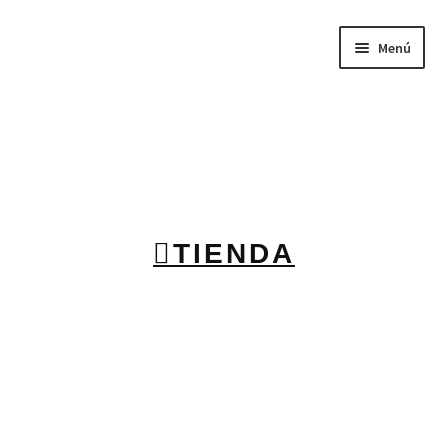
Menú
Inicio
Tienda
Sobre nosotros
TIENDA
BABYGLO® MARCA REGISTRADA
COMO COMPRAR EN LA TIENDA BABYGLOSTYLE
Blog