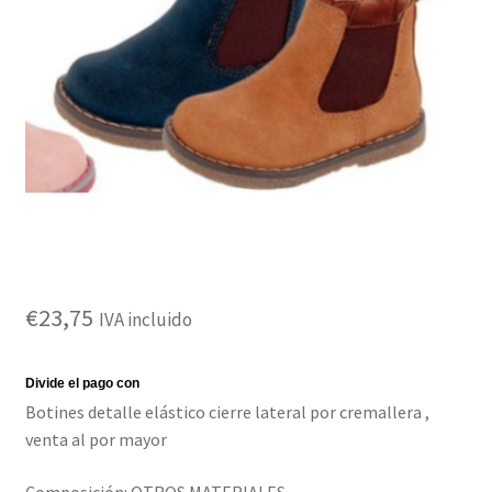
Carro
Contacto
Mi cuenta
Proceso de pago
Aviso legal
Condiciones de envío
€
23,75
IVA incluido
Devoluciones
Términos y condiciones de pago
Botines detalle elástico cierre lateral por cremallera ,
venta al por mayor
Política de Cookies
Composición: OTROS MATERIALES