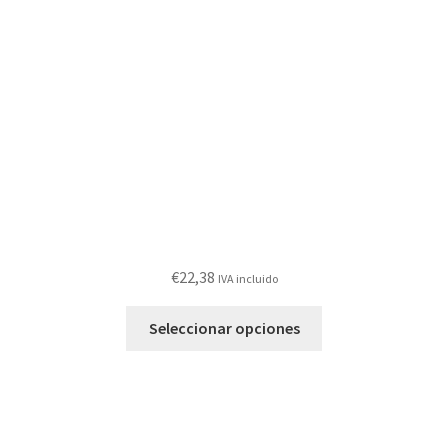
€
22,38
IVA incluido
Este
Seleccionar opciones
producto
tiene
múltiples
variantes.
Las