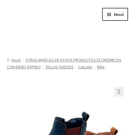
Ir
Ir
Menú
a
al
la
contenido
navegación
Inicio
Tienda
Inicio
OTRAS MARCAS EN STOCK PRODUCTOS ECONÓMICOS
CON ENVÍO RÁPIDO
TALLAS SUELTAS
Calzado
Niña
Sobre nosotros
BABYGLO® MARCA REGISTRADA
🔍
COMO COMPRAR EN LA TIENDA BABYGLOSTYLE
Blog