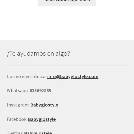
producto
tiene
múltiples
variantes.
Las
opciones
se
¿Te ayudamos en algo?
pueden
elegir
en
Correo electrónico:
info@babyglostyle.com
la
página
Whatsapp:
635692885
de
producto
Instagram:
Babyglostyle
Facebook:
Babyglostyle
Twitter:
Babyglostyle