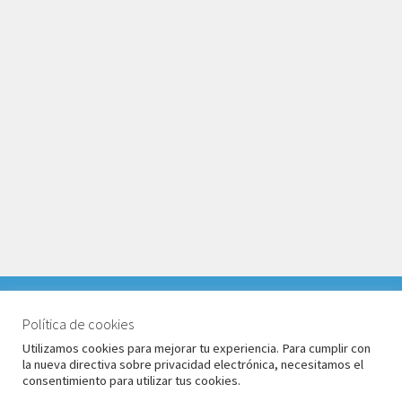
VACACIONES DEL 1 AL 17 DE AGOSTO 2026. TODOS LOS
PEDIDOS RECIBIDOS LLEGARÁN DESPUÉS DE
Política de cookies
© Babyglo Style 2026
VACACIONES.
Utilizamos cookies para mejorar tu experiencia. Para cumplir con
Política de privacidad
Construido con WooCommerce
.
la nueva directiva sobre privacidad electrónica, necesitamos el
Descartar
consentimiento para utilizar tus cookies.