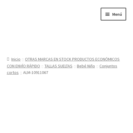
Ir
Ir
Menú
a
al
la
contenido
navegación
Inicio
Tienda
Inicio
OTRAS MARCAS EN STOCK PRODUCTOS ECONÓMICOS
CON ENVÍO RÁPIDO
TALLAS SUELTAS
Bebé Niño
Conjuntos
Sobre nosotros
cortos
ALM-10911067
BABYGLO® MARCA REGISTRADA
COMO COMPRAR EN LA TIENDA BABYGLOSTYLE
Blog