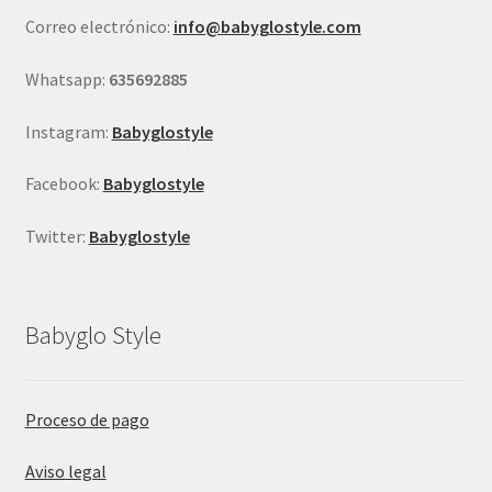
en
Correo electrónico:
info@babyglostyle.com
la
página
Whatsapp:
635692885
de
producto
Instagram:
Babyglostyle
Facebook:
Babyglostyle
Twitter:
Babyglostyle
Babyglo Style
Proceso de pago
Aviso legal