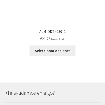
producto
ALM-DDT4030_1
€
21,25
IVA incluido
Este
Seleccionar opciones
producto
tiene
múltiples
variantes.
Las
opciones
se
¿Te ayudamos en algo?
pueden
elegir