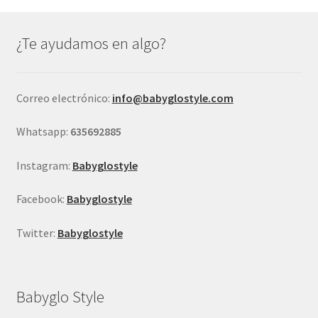
opciones
se
¿Te ayudamos en algo?
pueden
elegir
en
Correo electrónico:
info@babyglostyle.com
la
página
Whatsapp:
635692885
de
producto
Instagram:
Babyglostyle
Facebook:
Babyglostyle
Twitter:
Babyglostyle
Babyglo Style