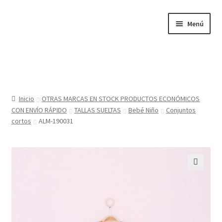
Ir
Ir
Menú
a
al
la
contenido
navegación
Inicio
Tienda
Inicio
OTRAS MARCAS EN STOCK PRODUCTOS ECONÓMICOS
CON ENVÍO RÁPIDO
TALLAS SUELTAS
Bebé Niño
Conjuntos
Sobre nosotros
cortos
ALM-190031
BABYGLO® MARCA REGISTRADA
COMO COMPRAR EN LA TIENDA BABYGLOSTYLE
🔍
Blog