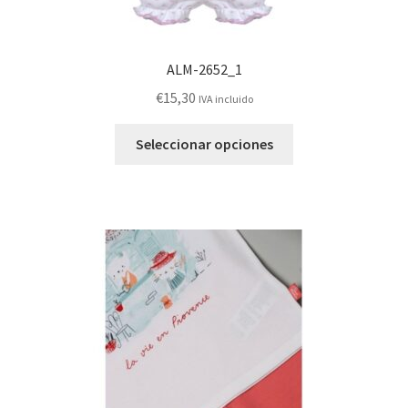
ALM-2652_1
€
15,30
IVA incluido
Este
Seleccionar opciones
producto
tiene
múltiples
variantes.
Las
opciones
se
pueden
elegir
en
la
página