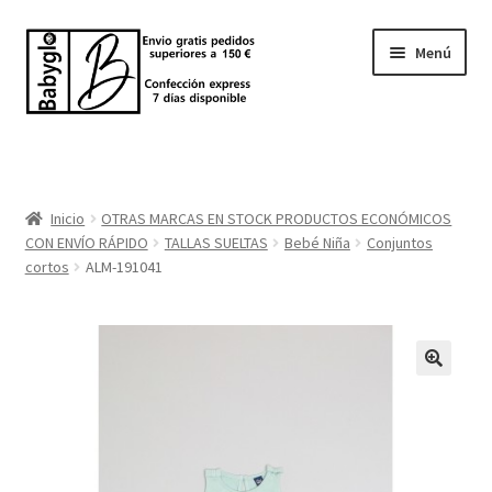
Ir
Ir
Menú
a
al
la
contenido
navegación
Inicio
Tienda
Inicio
OTRAS MARCAS EN STOCK PRODUCTOS ECONÓMICOS
CON ENVÍO RÁPIDO
TALLAS SUELTAS
Bebé Niña
Conjuntos
Sobre nosotros
cortos
ALM-191041
BABYGLO® MARCA REGISTRADA
COMO COMPRAR EN LA TIENDA BABYGLOSTYLE
Blog