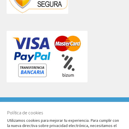
VACACIONES DEL 1 AL 17 DE AGOSTO 2026. TODOS LOS
PEDIDOS RECIBIDOS LLEGARÁN DESPUÉS DE
Política de cookies
© Babyglo Style 2026
VACACIONES.
Utilizamos cookies para mejorar tu experiencia. Para cumplir con
Política de privacidad
Construido con WooCommerce
.
la nueva directiva sobre privacidad electrónica, necesitamos el
Descartar