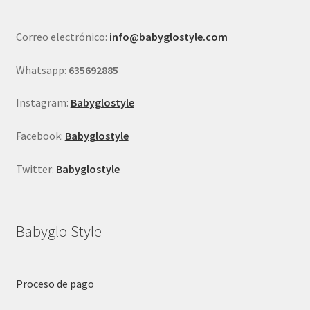
elegir
en
Correo electrónico:
info@babyglostyle.com
la
página
Whatsapp:
635692885
de
producto
Instagram:
Babyglostyle
Facebook:
Babyglostyle
Twitter:
Babyglostyle
Babyglo Style
Proceso de pago