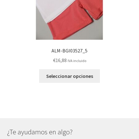
de
producto
ALM-BGI03527_5
€
16,88
IVA incluido
Este
Seleccionar opciones
producto
tiene
múltiples
variantes.
Las
opciones
se
¿Te ayudamos en algo?
pueden