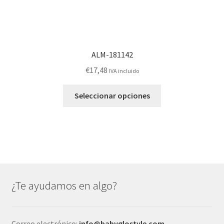
ALM-181142
€
17,48
IVA incluido
Este
Seleccionar opciones
producto
tiene
múltiples
variantes.
Las
opciones
se
¿Te ayudamos en algo?
pueden
elegir
en
Correo electrónico:
info@babyglostyle.com