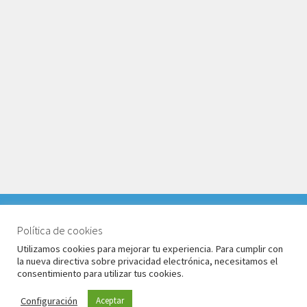
VACACIONES DEL 1 AL 17 DE AGOSTO 2026. TODOS LOS
PEDIDOS RECIBIDOS LLEGARÁN DESPUÉS DE
Política de cookies
© Babyglo Style 2026
VACACIONES.
Utilizamos cookies para mejorar tu experiencia. Para cumplir con
Política de privacidad
Construido con WooCommerce
.
la nueva directiva sobre privacidad electrónica, necesitamos el
Descartar
consentimiento para utilizar tus cookies.
Configuración
Aceptar
0