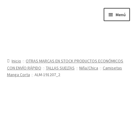
Ir
Ir
Menú
a
al
la
contenido
navegación
Inicio
Tienda
Inicio
OTRAS MARCAS EN STOCK PRODUCTOS ECONÓMICOS
CON ENVÍO RÁPIDO
TALLAS SUELTAS
Niña/Chica
Camisetas
Sobre nosotros
Manga Corta
ALM-191207_2
BABYGLO® MARCA REGISTRADA
COMO COMPRAR EN LA TIENDA BABYGLOSTYLE
Blog