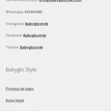
la
página
Whatsapp:
635692885
de
producto
Instagram:
Babyglostyle
Facebook:
Babyglostyle
Twitter:
Babyglostyle
Babyglo Style
Proceso de pago
Aviso legal