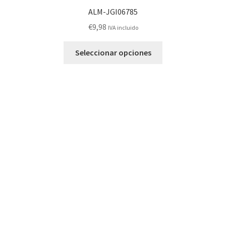
ALM-JGI06785
€
9,98
IVA incluido
Este
Seleccionar opciones
producto
tiene
múltiples
variantes.
Las
opciones
se
pueden
elegir
en
la
página
de
producto