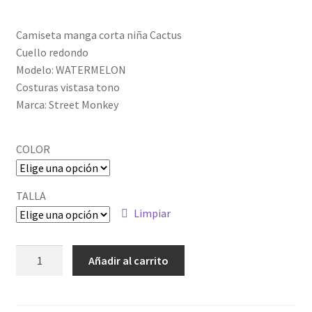
Camiseta manga corta niña Cactus
Cuello redondo
Modelo: WATERMELON
Costuras vistasa tono
Marca: Street Monkey
COLOR
TALLA
Limpiar
ALM-
Añadir al carrito
191207_2
cantidad