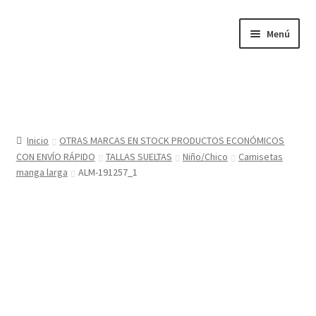
Ir
Ir
Menú
a
al
la
contenido
navegación
Inicio
Tienda
Inicio
OTRAS MARCAS EN STOCK PRODUCTOS ECONÓMICOS
CON ENVÍO RÁPIDO
TALLAS SUELTAS
Niño/Chico
Camisetas
Sobre nosotros
manga larga
ALM-191257_1
BABYGLO® MARCA REGISTRADA
COMO COMPRAR EN LA TIENDA BABYGLOSTYLE
Blog