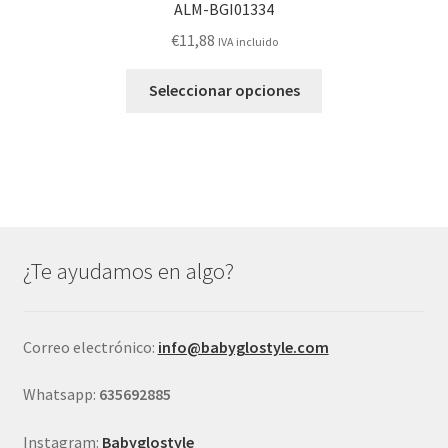
ALM-BGI01334
€
11,88
IVA incluido
Este
Seleccionar opciones
producto
tiene
múltiples
variantes.
Las
opciones
se
¿Te ayudamos en algo?
pueden
elegir
en
Correo electrónico:
info@babyglostyle.com
la
página
Whatsapp:
635692885
de
producto
Instagram:
Babyglostyle