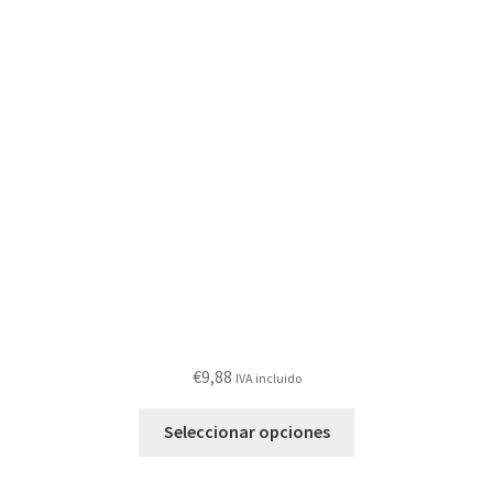
€
9,88
IVA incluido
Este
Seleccionar opciones
producto
tiene