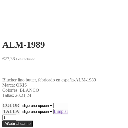
ALM-1989
€
27,38
IVA incluido
Blucher lino butter, fabricado en españa-ALM-1989
Marca: QKIS
Color/es: BLANCO
Tallas: 20,21,24
COLOR
TALLA
Limpiar
ALM-
1989
Añadir al carrito
cantidad