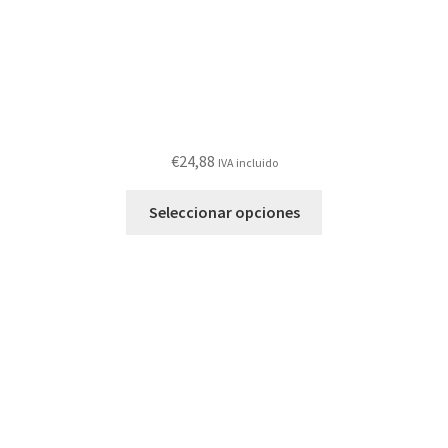
de
producto
€
24,88
IVA incluido
Este
Seleccionar opciones
producto
tiene
múltiples
variantes.
Las
opciones
se
pueden
elegir