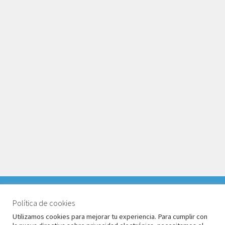
VACACIONES DEL 1 AL 17 DE AGOSTO 2026. TODOS LOS
PEDIDOS RECIBIDOS LLEGARÁN DESPUÉS DE
Política de cookies
© Babyglo Style 2026
VACACIONES.
Utilizamos cookies para mejorar tu experiencia. Para cumplir con
Política de privacidad
Construido con WooCommerce
.