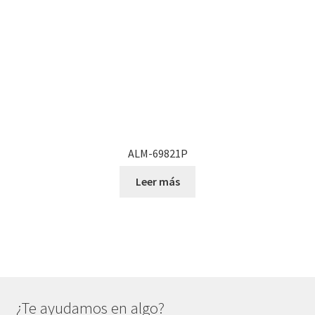
en
la
página
de
producto
ALM-69821P
Leer más
¿Te ayudamos en algo?