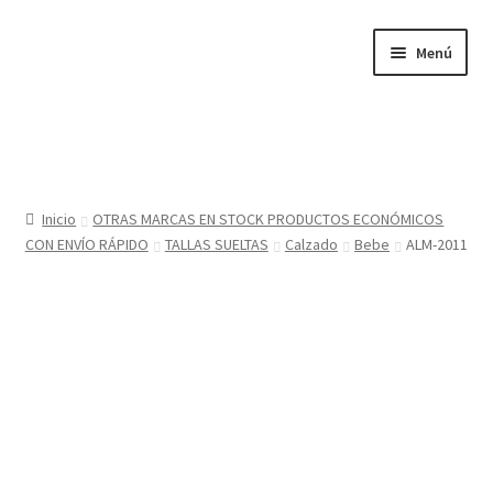
Ir
Ir
Menú
a
al
la
contenido
navegación
Inicio
Tienda
Inicio
OTRAS MARCAS EN STOCK PRODUCTOS ECONÓMICOS
CON ENVÍO RÁPIDO
TALLAS SUELTAS
Calzado
Bebe
ALM-2011
Sobre nosotros
BABYGLO® MARCA REGISTRADA
COMO COMPRAR EN LA TIENDA BABYGLOSTYLE
Blog