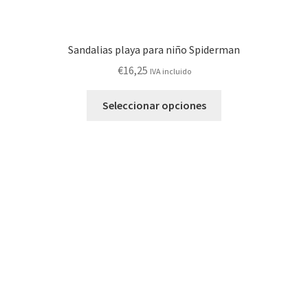
Sandalias playa para niño Spiderman
€
16,25
IVA incluido
Este
Seleccionar opciones
producto
tiene
múltiples
variantes.
Las
opciones
se
pueden
elegir
en
la
página