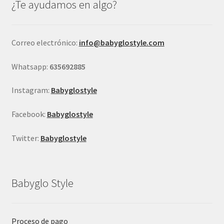
¿Te ayudamos en algo?
pueden
elegir
en
Correo electrónico:
info@babyglostyle.com
la
página
Whatsapp:
635692885
de
producto
Instagram:
Babyglostyle
Facebook:
Babyglostyle
Twitter:
Babyglostyle
Babyglo Style
Proceso de pago