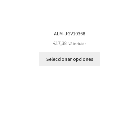
ALM-JGV10368
€
17,38
IVA incluido
Este
Seleccionar opciones
producto
tiene
múltiples
variantes.
Las
opciones
se
pueden
elegir
en