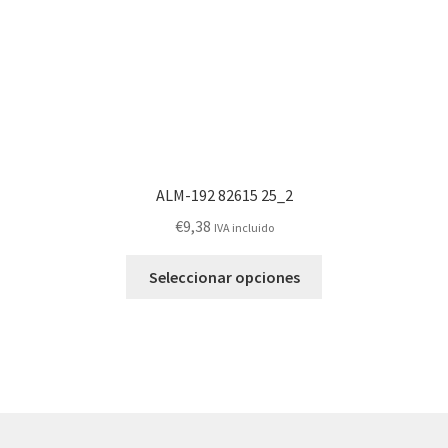
la
página
de
producto
ALM-192 82615 25_2
€
9,38
IVA incluido
Este
Seleccionar opciones
producto
tiene
múltiples
variantes.
Las
opciones
se