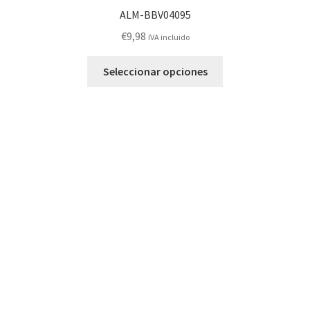
ALM-BBV04095
€
9,98
IVA incluido
Este
Seleccionar opciones
producto
tiene
múltiples
variantes.
Las
opciones
se
pueden
elegir
en
la
página
de
producto