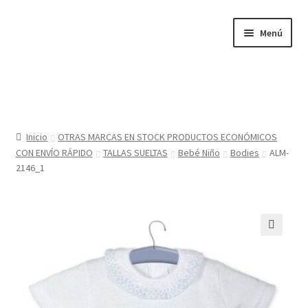
Ir
Ir
Menú
a
al
la
contenido
navegación
Inicio
Tienda
Inicio
OTRAS MARCAS EN STOCK PRODUCTOS ECONÓMICOS
CON ENVÍO RÁPIDO
TALLAS SUELTAS
Bebé Niño
Bodies
ALM-
Sobre nosotros
2146_1
BABYGLO® MARCA REGISTRADA
COMO COMPRAR EN LA TIENDA BABYGLOSTYLE
🔍
Blog