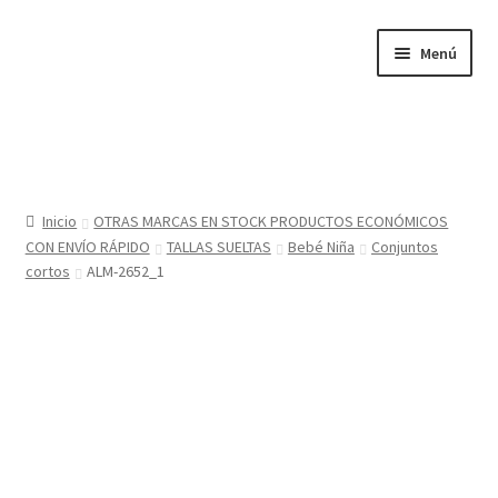
Ir
Ir
Menú
a
al
la
contenido
navegación
Inicio
Tienda
Inicio
OTRAS MARCAS EN STOCK PRODUCTOS ECONÓMICOS
CON ENVÍO RÁPIDO
TALLAS SUELTAS
Bebé Niña
Conjuntos
Sobre nosotros
cortos
ALM-2652_1
BABYGLO® MARCA REGISTRADA
COMO COMPRAR EN LA TIENDA BABYGLOSTYLE
Blog