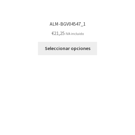
ALM-BGV04547_1
€
21,25
IVA incluido
Este
Seleccionar opciones
producto
tiene
múltiples
variantes.
Las
opciones
se
pueden
elegir
en
la