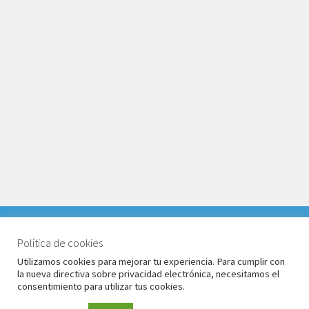
VACACIONES DEL 1 AL 17 DE AGOSTO 2026. TODOS LOS
PEDIDOS RECIBIDOS LLEGARÁN DESPUÉS DE
Política de cookies
© Babyglo Style 2026
VACACIONES.
Utilizamos cookies para mejorar tu experiencia. Para cumplir con
Política de privacidad
Construido con WooCommerce
.
la nueva directiva sobre privacidad electrónica, necesitamos el
Descartar
consentimiento para utilizar tus cookies.