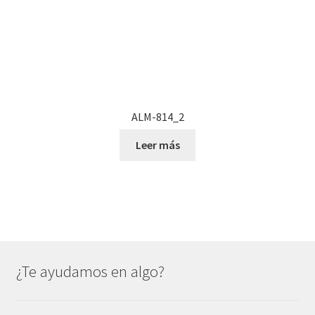
página
de
producto
ALM-814_2
Leer más
¿Te ayudamos en algo?