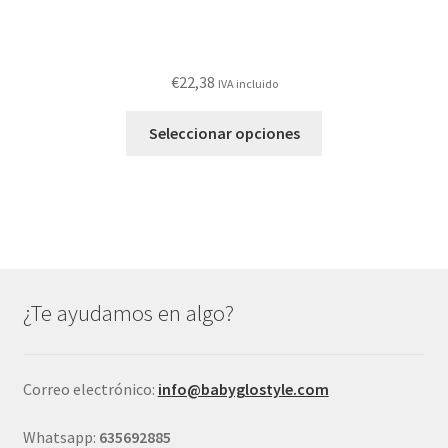
€
22,38
IVA incluido
Este
Seleccionar opciones
producto
tiene
múltiples
variantes.
Las
opciones
se
¿Te ayudamos en algo?
pueden
elegir
en
Correo electrónico:
info@babyglostyle.com
la
página
Whatsapp:
635692885
de