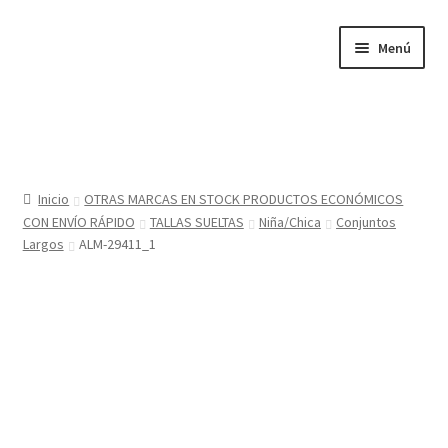
Ir
Ir
Menú
a
al
la
contenido
navegación
Inicio
Tienda
Inicio
OTRAS MARCAS EN STOCK PRODUCTOS ECONÓMICOS
CON ENVÍO RÁPIDO
TALLAS SUELTAS
Niña/Chica
Conjuntos
Sobre nosotros
Largos
ALM-29411_1
BABYGLO® MARCA REGISTRADA
COMO COMPRAR EN LA TIENDA BABYGLOSTYLE
Blog