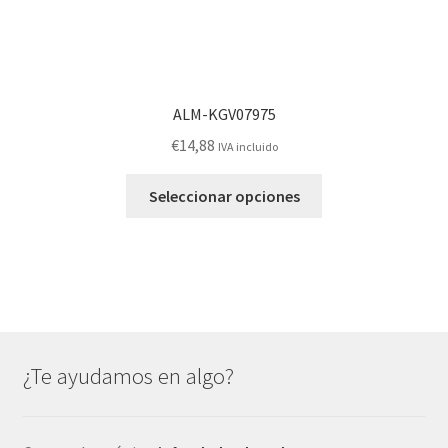
ALM-KGV07975
€
14,88
IVA incluido
Este
Seleccionar opciones
producto
tiene
múltiples
variantes.
Las
opciones
se
¿Te ayudamos en algo?
pueden
elegir
en