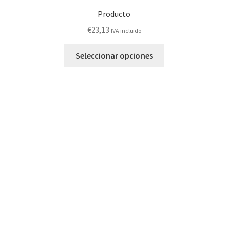
Producto
€
23,13
IVA incluido
Este
Seleccionar opciones
producto
tiene
múltiples
variantes.
Las
opciones
se
pueden
elegir
en
la
página
de
producto