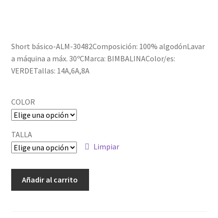
Política de privacidad
Short básico-ALM-30482Composición: 100% algodónLavar
a máquina a máx. 30ºCMarca: BIMBALINAColor/es:
VERDETallas: 14A,6A,8A
COLOR
TALLA
Limpiar
ALM-
Añadir al carrito
30482
cantidad