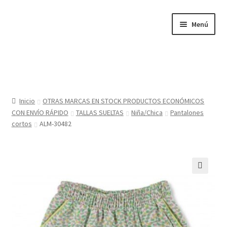
Ir
Ir
Menú
a
al
la
contenido
navegación
Inicio
Tienda
Inicio
OTRAS MARCAS EN STOCK PRODUCTOS ECONÓMICOS
CON ENVÍO RÁPIDO
TALLAS SUELTAS
Niña/Chica
Pantalones
Sobre nosotros
cortos
ALM-30482
BABYGLO® MARCA REGISTRADA
COMO COMPRAR EN LA TIENDA BABYGLOSTYLE
🔍
Blog