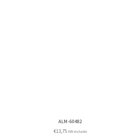
ALM-60482
€
13,75
IVA incluido