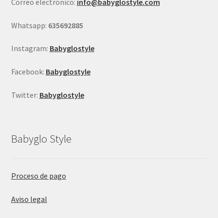
Correo electrónico:
info@babyglostyle.com
la
página
Whatsapp:
635692885
de
producto
Instagram:
Babyglostyle
Facebook:
Babyglostyle
Twitter:
Babyglostyle
Babyglo Style
Proceso de pago
Aviso legal