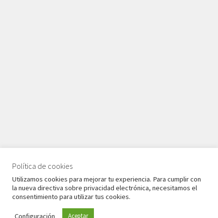
Política de cookies
© Babyglo Style 2026
Utilizamos cookies para mejorar tu experiencia. Para cumplir con
Política de privacidad
Construido con WooCommerce
.
la nueva directiva sobre privacidad electrónica, necesitamos el
consentimiento para utilizar tus cookies.
Configuración
Aceptar
0