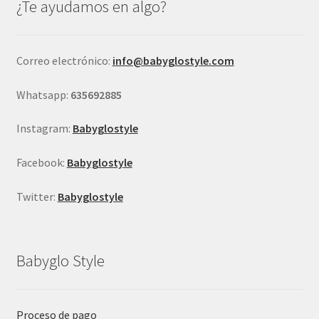
¿Te ayudamos en algo?
pueden
elegir
en
Correo electrónico:
info@babyglostyle.com
la
página
Whatsapp:
635692885
de
producto
Instagram:
Babyglostyle
Facebook:
Babyglostyle
Twitter:
Babyglostyle
Babyglo Style
Proceso de pago