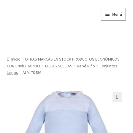
Ir
Ir
Menú
a
al
la
contenido
navegación
Inicio
Tienda
Inicio
OTRAS MARCAS EN STOCK PRODUCTOS ECONÓMICOS
CON ENVÍO RÁPIDO
TALLAS SUELTAS
Bebé Niño
Conjuntos
Sobre nosotros
largos
ALM-70486
BABYGLO® MARCA REGISTRADA
COMO COMPRAR EN LA TIENDA BABYGLOSTYLE
Blog