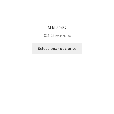
ALM-50482
€
21,25
IVA incluido
Este
Seleccionar opciones
producto
tiene
múltiples
variantes.
Las
opciones
se
pueden
elegir
en