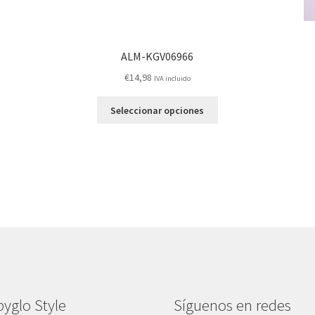
ALM-KGV06966
€
14,98
IVA incluido
Este
Seleccionar opciones
producto
tiene
múltiples
variantes.
Las
opciones
se
pueden
elegir
en
la
página
yglo Style
Síguenos en redes
de