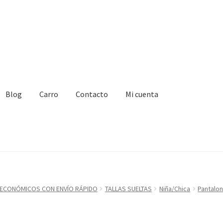
Blog
Carro
Contacto
Mi cuenta
acto
Mi cuenta
Proceso de pago
ECONÓMICOS CON ENVÍO RÁPIDO
TALLAS SUELTAS
Niña/Chica
Pantalo