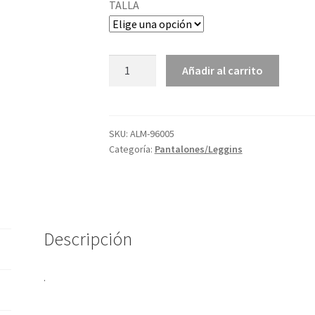
TALLA
ALM-
Añadir al carrito
96005
cantidad
SKU:
ALM-96005
Categoría:
Pantalones/Leggins
Descripción
.