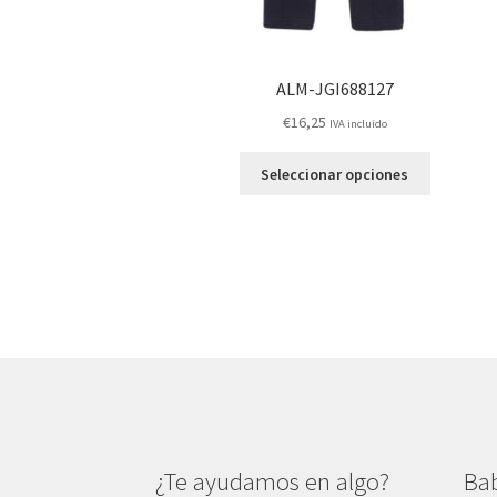
ALM-JGI688127
€
16,25
IVA incluido
Este
Seleccionar opciones
producto
tiene
múltiples
variantes.
Las
opciones
se
pueden
elegir
en
la
página
¿Te ayudamos en algo?
Bab
de