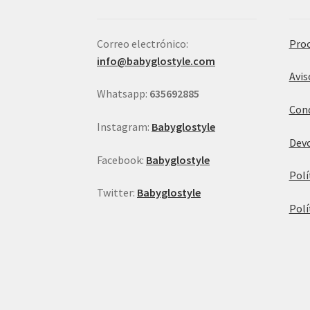
producto
Correo electrónico:
Proc
info@babyglostyle.com
Avis
Whatsapp:
635692885
Cond
Instagram:
Babyglostyle
Devo
Facebook:
Babyglostyle
Polí
Twitter:
Babyglostyle
Polí