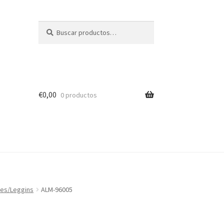
Buscar
Buscar
por:
€
0,00
0 productos
nes/Leggins
ALM-96005