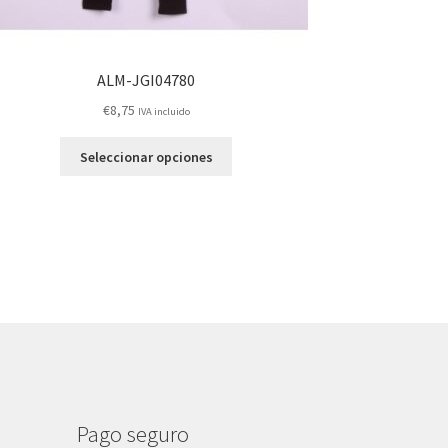
ALM-JGI04780
€
8,75
IVA incluido
Este
Seleccionar opciones
producto
tiene
múltiples
variantes.
Las
opciones
se
pueden
elegir
en
la
página
Pago seguro
de