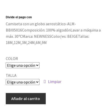
Política de privacidad
Camiseta con un globo aerostático-ALM-
BBI05016Composición: 100% algodónLavar a máquina a
máx. 30ºCMarca: NEWNESSColor/es: BEIGETallas:
18M,12M,3M,24M,6M,9M
COLOR
TALLA
Limpiar
ALM-
Añadir al carrito
BBI05016
cantidad