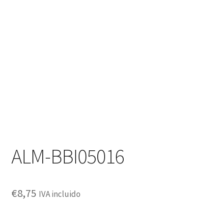
Carro
Contacto
Mi cuenta
Proceso de pago
Aviso legal
Condiciones de envío
ALM-BBI05016
Devoluciones
Términos y condiciones de pago
€
8,75
IVA incluido
Política de Cookies