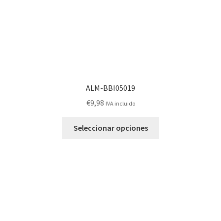
página
de
producto
ALM-BBI05019
€
9,98
IVA incluido
Este
Seleccionar opciones
producto
tiene
múltiples
variantes.
Las
opciones
se