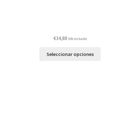
€
34,88
IVA incluido
Este
Seleccionar opciones
producto
tiene
múltiples
variantes.
Las
opciones
se
pueden
elegir
en
la