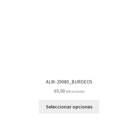
pueden
elegir
en
la
página
de
producto
ALM-29080_BURDEOS
€
9,98
IVA incluido
Este
Seleccionar opciones
producto
tiene
múltiples
variantes.