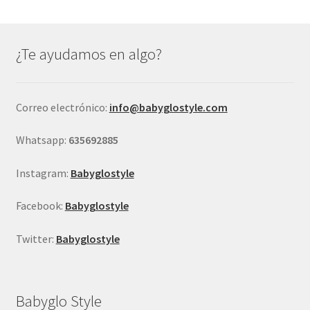
Las
opciones
se
¿Te ayudamos en algo?
pueden
elegir
en
Correo electrónico:
info@babyglostyle.com
la
página
Whatsapp:
635692885
de
producto
Instagram:
Babyglostyle
Facebook:
Babyglostyle
Twitter:
Babyglostyle
Babyglo Style