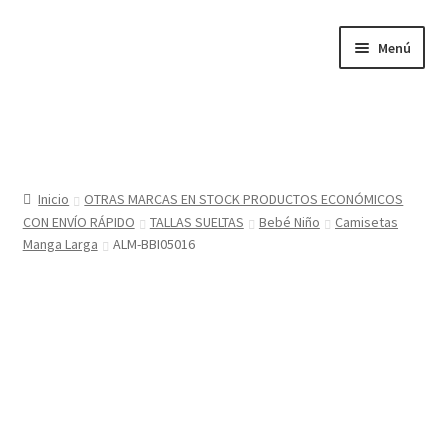
Ir
Ir
Menú
a
al
la
contenido
navegación
Inicio
Tienda
Inicio
OTRAS MARCAS EN STOCK PRODUCTOS ECONÓMICOS
CON ENVÍO RÁPIDO
TALLAS SUELTAS
Bebé Niño
Camisetas
Sobre nosotros
Manga Larga
ALM-BBI05016
BABYGLO® MARCA REGISTRADA
COMO COMPRAR EN LA TIENDA BABYGLOSTYLE
Blog