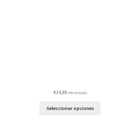
se
pueden
elegir
en
la
página
de
producto
€
34,88
IVA incluido
Este
Seleccionar opciones
producto
tiene
múltiples
variantes.