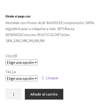
Política de privacidad
Vestdido con flores-ALM-BGI05531Composición: 100%
algodónLavar a máquina a máx. 30ºCMarca:
NEWNESSColor/es: MULTICOLORTallas:
18M,23M,24M,3M,6M,9M
COLOR
TALLA
Limpiar
ALM-
Añadir al carrito
BGI05531
cantidad