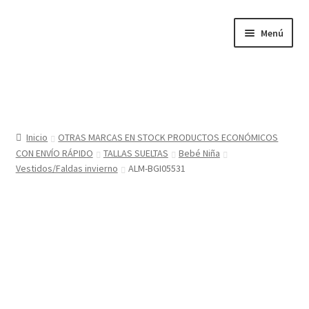
Ir
Ir
Menú
a
al
la
contenido
navegación
Inicio
Tienda
Inicio
OTRAS MARCAS EN STOCK PRODUCTOS ECONÓMICOS
CON ENVÍO RÁPIDO
TALLAS SUELTAS
Bebé Niña
Sobre nosotros
Vestidos/Faldas invierno
ALM-BGI05531
BABYGLO® MARCA REGISTRADA
COMO COMPRAR EN LA TIENDA BABYGLOSTYLE
Blog