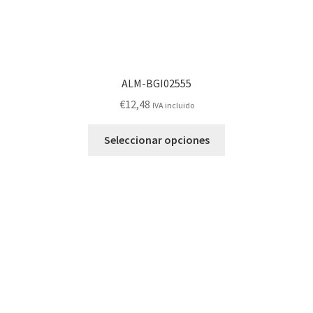
ALM-BGI02555
€
12,48
IVA incluido
Este
Seleccionar opciones
producto
tiene
múltiples
variantes.
Las
opciones
se
pueden
elegir
en