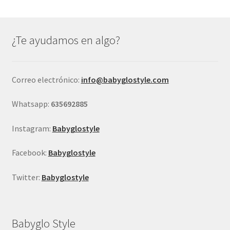
Las
opciones
se
¿Te ayudamos en algo?
pueden
elegir
en
Correo electrónico:
info@babyglostyle.com
la
página
Whatsapp:
635692885
de
producto
Instagram:
Babyglostyle
Facebook:
Babyglostyle
Twitter:
Babyglostyle
Babyglo Style