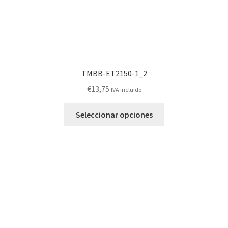
TMBB-ET2150-1_2
€
13,75
IVA incluido
Este
Seleccionar opciones
producto
tiene
múltiples
variantes.
Las
opciones
se
pueden
elegir