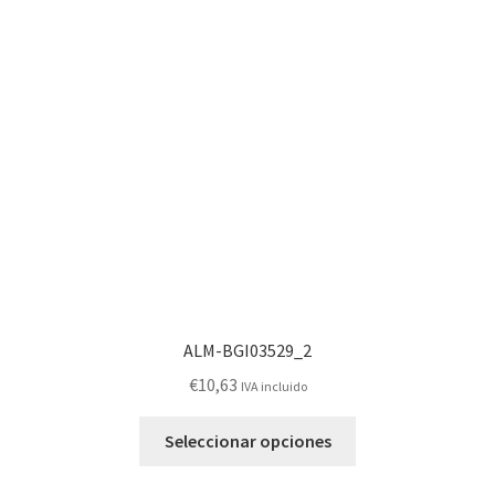
opciones
se
pueden
elegir
en
la
página
de
producto
ALM-BGI03529_2
€
10,63
IVA incluido
Este
Seleccionar opciones
producto
tiene