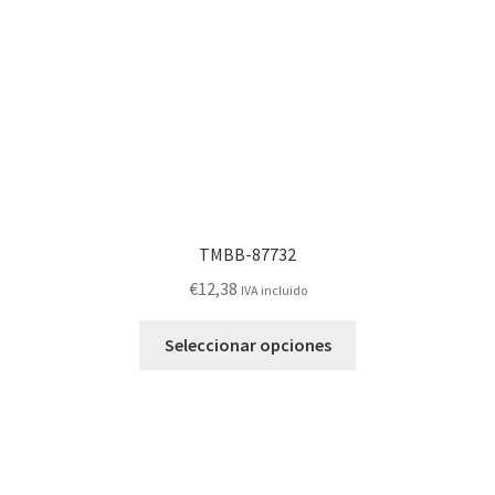
en
la
página
de
producto
TMBB-87732
€
12,38
IVA incluido
Este
Seleccionar opciones
producto
tiene
múltiples
variantes.
Las