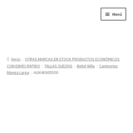
Ir
Ir
Menú
a
al
la
contenido
navegación
Inicio
Tienda
Inicio
OTRAS MARCAS EN STOCK PRODUCTOS ECONÓMICOS
CON ENVÍO RÁPIDO
TALLAS SUELTAS
Bebé Niña
Camisetas
Sobre nosotros
Manga Larga
ALM-BGI05550
BABYGLO® MARCA REGISTRADA
COMO COMPRAR EN LA TIENDA BABYGLOSTYLE
Blog