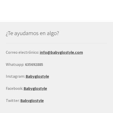
múltiples
variantes.
Las
opciones
se
¿Te ayudamos en algo?
pueden
elegir
en
Correo electrónico:
info@babyglostyle.com
la
página
Whatsapp:
635692885
de
producto
Instagram:
Babyglostyle
Facebook:
Babyglostyle
Twitter:
Babyglostyle