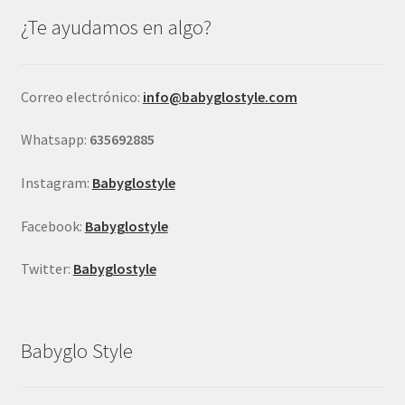
se
¿Te ayudamos en algo?
pueden
elegir
en
Correo electrónico:
info@babyglostyle.com
la
página
Whatsapp:
635692885
de
producto
Instagram:
Babyglostyle
Facebook:
Babyglostyle
Twitter:
Babyglostyle
Babyglo Style