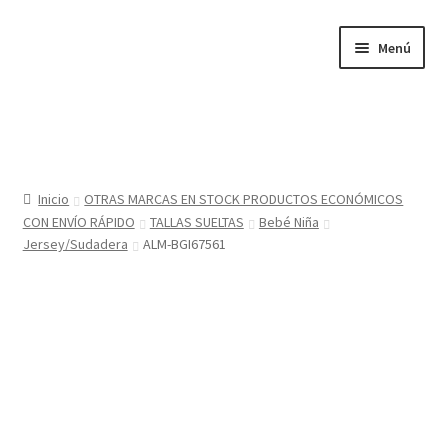
Ir
Ir
Menú
a
al
la
contenido
navegación
Inicio
Tienda
Inicio
OTRAS MARCAS EN STOCK PRODUCTOS ECONÓMICOS
CON ENVÍO RÁPIDO
TALLAS SUELTAS
Bebé Niña
Sobre nosotros
Jersey/Sudadera
ALM-BGI67561
BABYGLO® MARCA REGISTRADA
COMO COMPRAR EN LA TIENDA BABYGLOSTYLE
Blog