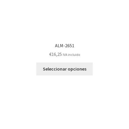
de
producto
ALM-2651
€
16,25
IVA incluido
Este
Seleccionar opciones
producto
tiene
múltiples
variantes.
Las
opciones
se
pueden