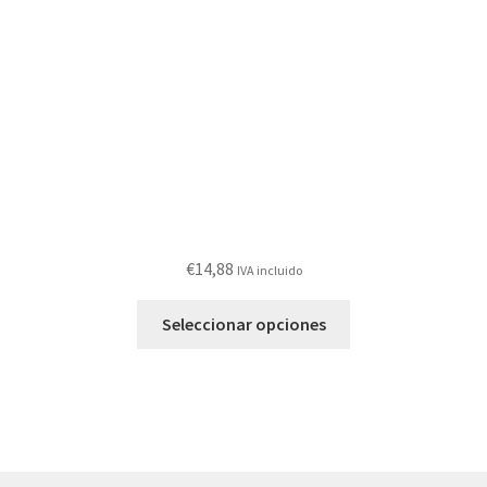
elegir
en
la
página
de
producto
€
14,88
IVA incluido
Este
Seleccionar opciones
producto
tiene
múltiples
variantes.
Las
opciones