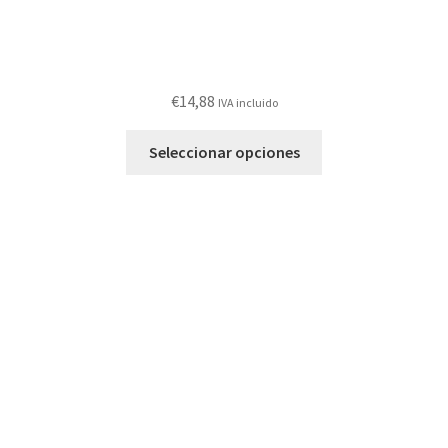
€
14,88
IVA incluido
Este
Seleccionar opciones
producto
tiene
múltiples
variantes.
Las
opciones
se
pueden
elegir
en
la
página