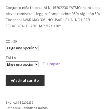
Política de privacidad
Conjunto niña felpeta-ALM-16202236-YATSIConjunto dos
piezas camiseta + legginsComposición: 95% Algodón 5%
ElastanoLAVAR MAX 30º- NO USAR LEJÍA- NO USAR
SECADORA- PLANCHAR MAX 110º
COLOR
TALLA
Limpiar
ALM-
Añadir al carrito
BGV02252_5
cantidad
SKU:
ALM-16202236
Categoría:
Conjuntos largos