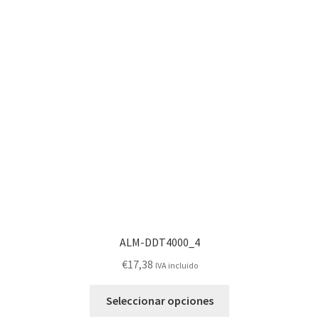
ALM-DDT4000_4
€
17,38
IVA incluido
Este
Seleccionar opciones
producto