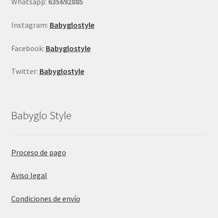
Whatsapp:
635692885
de
producto
Instagram:
Babyglostyle
Facebook:
Babyglostyle
Twitter:
Babyglostyle
Babyglo Style
Proceso de pago
Aviso legal
Condiciones de envío