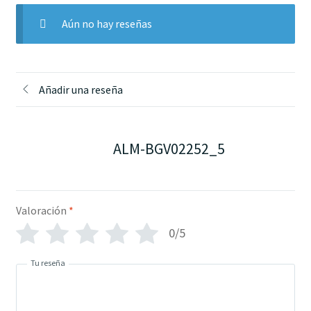
Aún no hay reseñas
Añadir una reseña
ALM-BGV02252_5
Valoración
*
0/5
Tu reseña