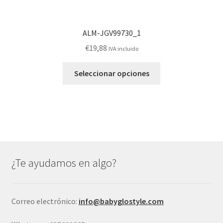
ALM-JGV99730_1
€
19,88
IVA incluido
Este
Seleccionar opciones
producto
tiene
múltiples
variantes.
Las
opciones
se
¿Te ayudamos en algo?
pueden
elegir
en
Correo electrónico:
info@babyglostyle.com
la
página