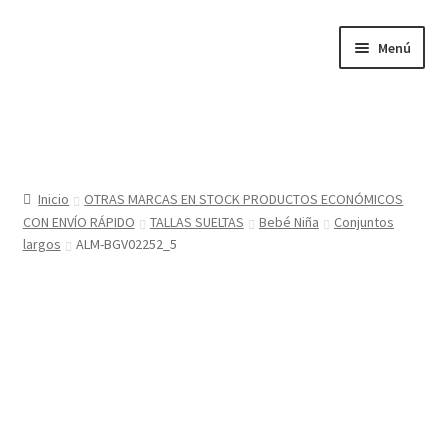
Ir
Ir
Menú
a
al
la
contenido
navegación
Inicio
Tienda
Inicio
OTRAS MARCAS EN STOCK PRODUCTOS ECONÓMICOS
CON ENVÍO RÁPIDO
TALLAS SUELTAS
Bebé Niña
Conjuntos
Sobre nosotros
largos
ALM-BGV02252_5
BABYGLO® MARCA REGISTRADA
COMO COMPRAR EN LA TIENDA BABYGLOSTYLE
Blog