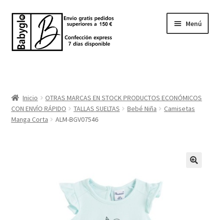
Ir
Ir
Menú
a
al
la
contenido
navegación
Inicio
Tienda
Inicio
OTRAS MARCAS EN STOCK PRODUCTOS ECONÓMICOS
CON ENVÍO RÁPIDO
TALLAS SUELTAS
Bebé Niña
Camisetas
Sobre nosotros
Manga Corta
ALM-BGV07546
BABYGLO® MARCA REGISTRADA
COMO COMPRAR EN LA TIENDA BABYGLOSTYLE
Blog