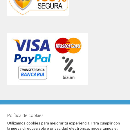
VACACIONES DEL 1 AL 17 DE AGOSTO 2026. TODOS LOS
PEDIDOS RECIBIDOS LLEGARÁN DESPUÉS DE
Política de cookies
© Babyglo Style 2026
VACACIONES.
Utilizamos cookies para mejorar tu experiencia. Para cumplir con
Política de privacidad
Construido con WooCommerce
.
la nueva directiva sobre privacidad electrónica, necesitamos el
Descartar