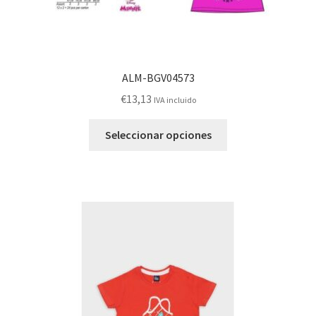
ALM-BGV04573
€
13,13
IVA incluido
Este
Seleccionar opciones
producto
tiene
múltiples
variantes.
Las
opciones
se
pueden
elegir
en