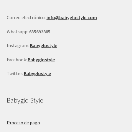
elegir
en
Correo electrónico:
info@babyglostyle.com
la
página
Whatsapp:
635692885
de
producto
Instagram:
Babyglostyle
Facebook:
Babyglostyle
Twitter:
Babyglostyle
Babyglo Style
Proceso de pago