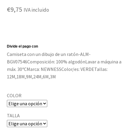
€
9,75
Política de privacidad
IVA incluido
Camiseta con un dibujo de un ratón-ALM-
BGV07546Composición: 100% algodónLavar a máquina a
máx. 30ºCMarca: NEWNESSColor/es: VERDETallas:
12M,18M,9M,24M,6M,3M
COLOR
TALLA