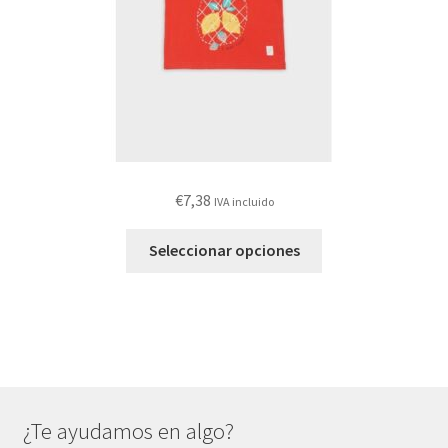
la
página
de
producto
€
7,38
IVA incluido
Este
Seleccionar opciones
producto
tiene
múltiples
variantes.
Las
opciones
se
¿Te ayudamos en algo?
pueden