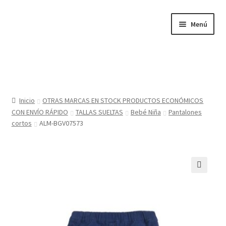
Ir
Ir
Menú
a
al
la
contenido
navegación
Inicio
Tienda
Inicio
OTRAS MARCAS EN STOCK PRODUCTOS ECONÓMICOS
CON ENVÍO RÁPIDO
TALLAS SUELTAS
Bebé Niña
Pantalones
Sobre nosotros
cortos
ALM-BGV07573
BABYGLO® MARCA REGISTRADA
COMO COMPRAR EN LA TIENDA BABYGLOSTYLE
🔍
Blog