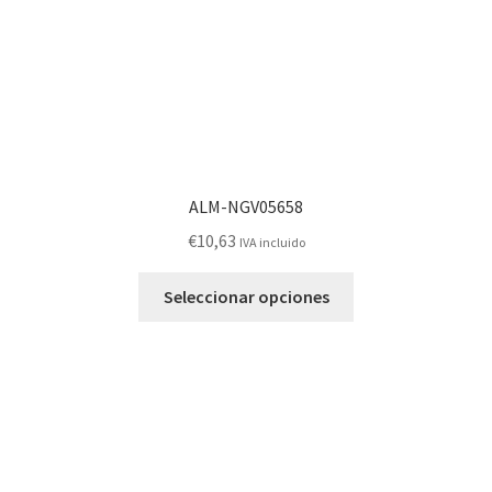
página
de
producto
ALM-NGV05658
€
10,63
IVA incluido
Este
Seleccionar opciones
producto
tiene
múltiples
variantes.
Las
opciones
se