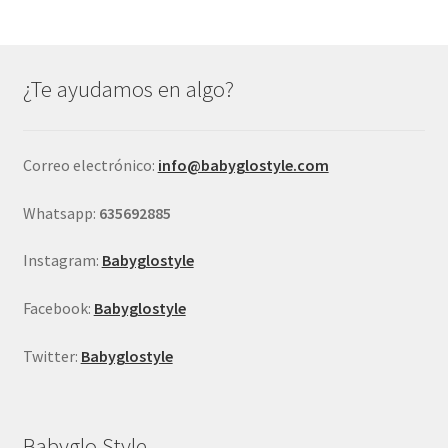
Las
opciones
se
¿Te ayudamos en algo?
pueden
elegir
en
Correo electrónico:
info@babyglostyle.com
la
página
Whatsapp:
635692885
de
producto
Instagram:
Babyglostyle
Facebook:
Babyglostyle
Twitter:
Babyglostyle
Babyglo Style