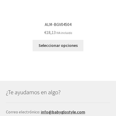
ALM-BGV04504
€
18,13
IVA incluido
Este
Seleccionar opciones
producto
tiene
múltiples
variantes.
Las
opciones
se
¿Te ayudamos en algo?
pueden
elegir
en
Correo electrónico:
info@babyglostyle.com
la