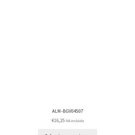
ALM-BGV04507
€
16,25
IVA incluido
Este