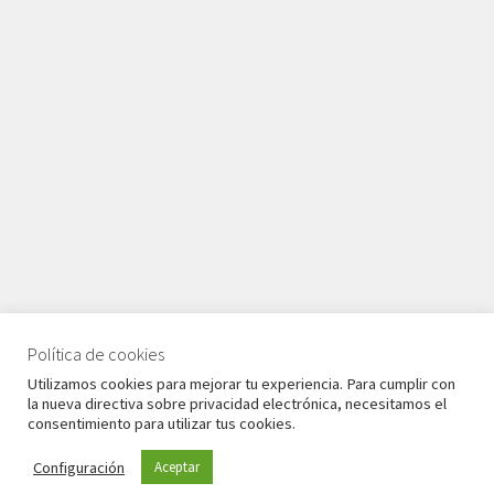
Política de cookies
© Babyglo Style 2026
Utilizamos cookies para mejorar tu experiencia. Para cumplir con
Política de privacidad
Construido con WooCommerce
.
la nueva directiva sobre privacidad electrónica, necesitamos el
consentimiento para utilizar tus cookies.
Configuración
Aceptar
0
Buscar
Buscar