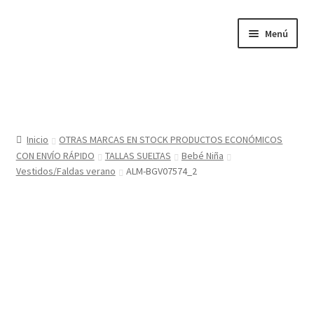
Ir
Ir
Menú
a
al
la
contenido
navegación
Inicio
Tienda
Inicio
OTRAS MARCAS EN STOCK PRODUCTOS ECONÓMICOS
CON ENVÍO RÁPIDO
TALLAS SUELTAS
Bebé Niña
Sobre nosotros
Vestidos/Faldas verano
ALM-BGV07574_2
BABYGLO® MARCA REGISTRADA
COMO COMPRAR EN LA TIENDA BABYGLOSTYLE
Blog