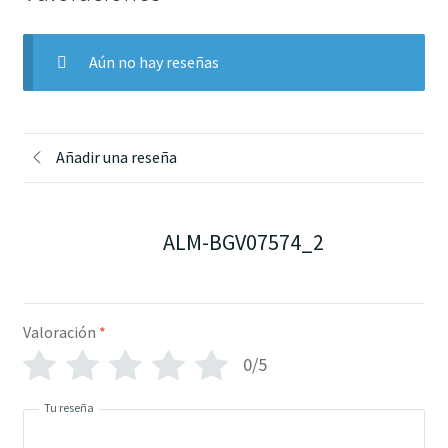
Aún no hay reseñas
Añadir una reseña
ALM-BGV07574_2
Valoración
*
0/5
Tu reseña