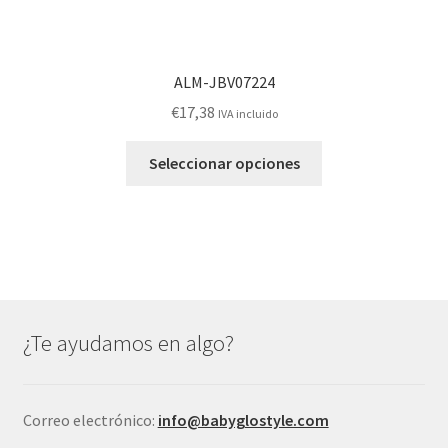
ALM-JBV07224
€
17,38
IVA incluido
Este
Seleccionar opciones
producto
tiene
múltiples
variantes.
Las
opciones
se
¿Te ayudamos en algo?
pueden
elegir
en
Correo electrónico:
info@babyglostyle.com
la