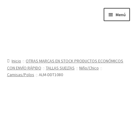
Ir
Ir
Menú
a
al
la
contenido
navegación
Inicio
Tienda
Inicio
OTRAS MARCAS EN STOCK PRODUCTOS ECONÓMICOS
CON ENVÍO RÁPIDO
TALLAS SUELTAS
Niño/Chico
Sobre nosotros
Camisas/Polos
ALM-DDT1080
BABYGLO® MARCA REGISTRADA
COMO COMPRAR EN LA TIENDA BABYGLOSTYLE
Blog