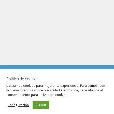
VACACIONES DEL 1 AL 17 DE AGOSTO 2026. TODOS LOS
PEDIDOS RECIBIDOS LLEGARÁN DESPUÉS DE
Política de cookies
© Babyglo Style 2026
VACACIONES.
Utilizamos cookies para mejorar tu experiencia. Para cumplir con
Política de privacidad
Construido con WooCommerce
.
la nueva directiva sobre privacidad electrónica, necesitamos el
Descartar
consentimiento para utilizar tus cookies.
Configuración
Aceptar
0
Buscar
Buscar