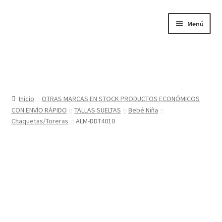
Ir
Ir
Menú
a
al
la
contenido
navegación
Inicio
Tienda
Inicio
OTRAS MARCAS EN STOCK PRODUCTOS ECONÓMICOS
CON ENVÍO RÁPIDO
TALLAS SUELTAS
Bebé Niña
Sobre nosotros
Chaquetas/Toreras
ALM-DDT4010
BABYGLO® MARCA REGISTRADA
COMO COMPRAR EN LA TIENDA BABYGLOSTYLE
Blog