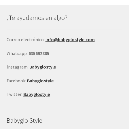
opciones
se
¿Te ayudamos en algo?
pueden
elegir
en
Correo electrónico:
info@babyglostyle.com
la
página
Whatsapp:
635692885
de
producto
Instagram:
Babyglostyle
Facebook:
Babyglostyle
Twitter:
Babyglostyle
Babyglo Style