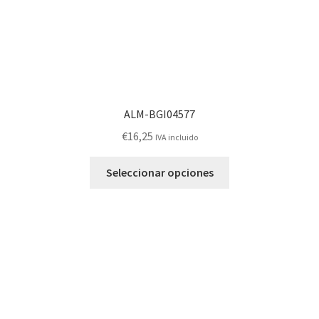
de
producto
ALM-BGI04577
€
16,25
IVA incluido
Este
Seleccionar opciones
producto
tiene
múltiples
variantes.
Las
opciones
se
pueden