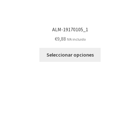
ALM-19170105_1
€
9,88
IVA incluido
Este
Seleccionar opciones
producto
tiene
múltiples
variantes.
Las
opciones
se
pueden
elegir
en
la