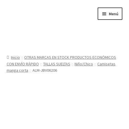
Ir
Ir
Menú
a
al
la
contenido
navegación
Inicio
Tienda
Inicio
OTRAS MARCAS EN STOCK PRODUCTOS ECONÓMICOS
CON ENVÍO RÁPIDO
TALLAS SUELTAS
Niño/Chico
Camisetas
Sobre nosotros
manga corta
ALM-JBV06206
BABYGLO® MARCA REGISTRADA
COMO COMPRAR EN LA TIENDA BABYGLOSTYLE
Blog