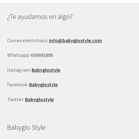
opciones
se
¿Te ayudamos en algo?
pueden
elegir
en
Correo electrónico:
info@babyglostyle.com
la
página
Whatsapp:
635692885
de
producto
Instagram:
Babyglostyle
Facebook:
Babyglostyle
Twitter:
Babyglostyle
Babyglo Style