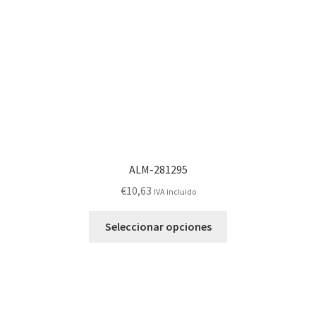
elegir
en
la
página
de
producto
ALM-281295
€
10,63
IVA incluido
Este
Seleccionar opciones
producto
tiene
múltiples
variantes.
Las