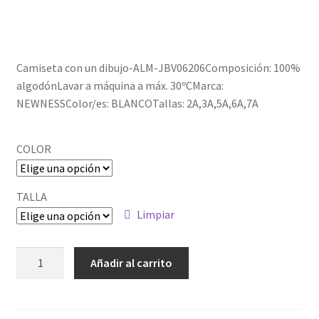
Política de privacidad
Camiseta con un dibujo-ALM-JBV06206Composición: 100%
algodónLavar a máquina a máx. 30ºCMarca:
NEWNESSColor/es: BLANCOTallas: 2A,3A,5A,6A,7A
COLOR
TALLA
Limpiar
ALM-
Añadir al carrito
JBV06206
cantidad