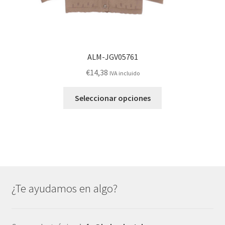
ALM-JGV05761
€
14,38
IVA incluido
Este
Seleccionar opciones
producto
tiene
múltiples
variantes.
Las
opciones
se
¿Te ayudamos en algo?
pueden
elegir
en