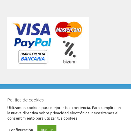
VACACIONES DEL 1 AL 17 DE AGOSTO 2026. TODOS LOS
PEDIDOS RECIBIDOS LLEGARÁN DESPUÉS DE
Política de cookies
© Babyglo Style 2026
VACACIONES.
Utilizamos cookies para mejorar tu experiencia. Para cumplir con
Política de privacidad
Construido con WooCommerce
.
la nueva directiva sobre privacidad electrónica, necesitamos el
Descartar
consentimiento para utilizar tus cookies.
Configuración
Aceptar
0