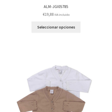
ALM-JGI05785
€
19,88
IVA incluido
Este
Seleccionar opciones
producto
tiene
múltiples
variantes.
Las
opciones
se
pueden
elegir
en
la
página
de
producto