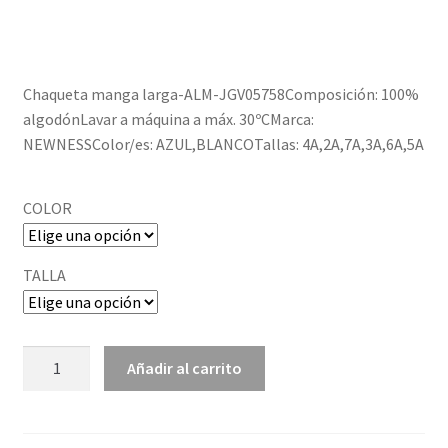
Política de privacidad
Chaqueta manga larga-ALM-JGV05758Composición: 100%
algodónLavar a máquina a máx. 30ºCMarca:
NEWNESSColor/es: AZUL,BLANCOTallas: 4A,2A,7A,3A,6A,5A
COLOR
TALLA
ALM-
Añadir al carrito
JGV05758
cantidad