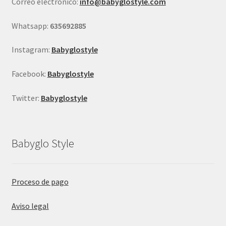
Correo electrónico:
info@babyglostyle.com
la
página
Whatsapp:
635692885
de
producto
Instagram:
Babyglostyle
Facebook:
Babyglostyle
Twitter:
Babyglostyle
Babyglo Style
Proceso de pago
Aviso legal