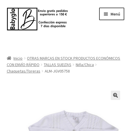
Ir
Ir
Menú
a
al
la
contenido
navegación
Inicio
Tienda
Inicio
OTRAS MARCAS EN STOCK PRODUCTOS ECONÓMICOS
CON ENVÍO RÁPIDO
TALLAS SUELTAS
Niña/Chica
Sobre nosotros
Chaquetas/Toreras
ALM-JGV05758
BABYGLO® MARCA REGISTRADA
COMO COMPRAR EN LA TIENDA BABYGLOSTYLE
Blog