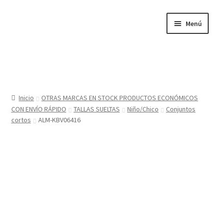
Ir
Ir
Menú
a
al
la
contenido
navegación
Inicio
Tienda
Inicio
OTRAS MARCAS EN STOCK PRODUCTOS ECONÓMICOS
CON ENVÍO RÁPIDO
TALLAS SUELTAS
Niño/Chico
Conjuntos
Sobre nosotros
cortos
ALM-KBV06416
BABYGLO® MARCA REGISTRADA
COMO COMPRAR EN LA TIENDA BABYGLOSTYLE
Blog