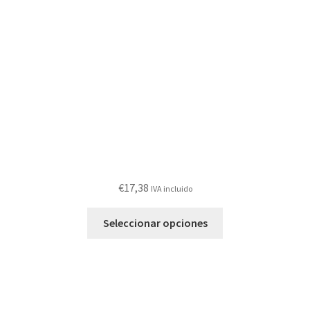
€
17,38
IVA incluido
Este
Seleccionar opciones
producto
tiene
múltiples
variantes.
Las