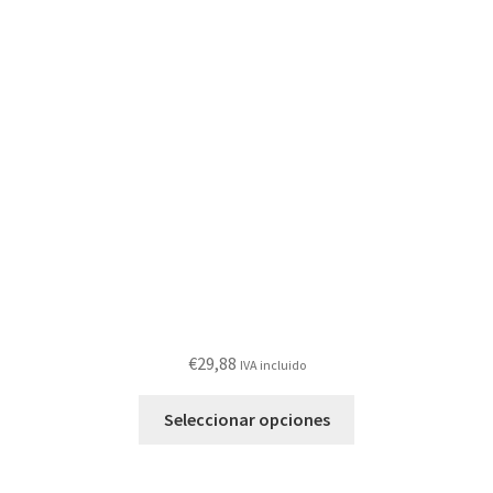
opciones
se
pueden
elegir
en
la
página
de
producto
€
29,88
IVA incluido
Este
Seleccionar opciones
producto
tiene
múltiples