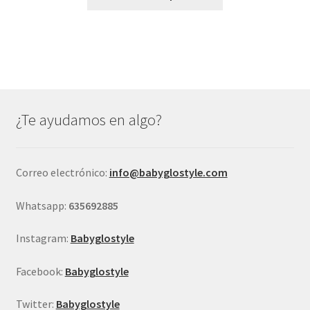
producto
tiene
múltiples
variantes.
Las
opciones
se
¿Te ayudamos en algo?
pueden
elegir
en
Correo electrónico:
info@babyglostyle.com
la
página
Whatsapp:
635692885
de
producto
Instagram:
Babyglostyle
Facebook:
Babyglostyle
Twitter:
Babyglostyle