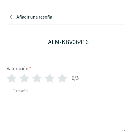
Añadir una reseña
ALM-KBV06416
Valoración
*
0/5
Tu reseña