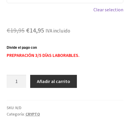
Clear selection
El
El
€
19,95
€
14,95
IVA incluido
precio
precio
original
actual
PREPARACIÓN 3/5 DÍAS LABORABLES.
era:
es:
€19,95.
€14,95.
Camiseta
Añadir al carrito
bitcoin
blanca
cantidad
SKU:
N/D
Categoría:
CRYPTO