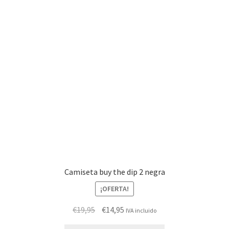
Camiseta buy the dip 2 negra
¡OFERTA!
El
El
€
19,95
€
14,95
IVA incluido
precio
precio