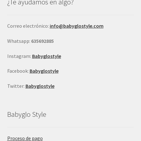
¿Te ayudamos en algo?
pueden
elegir
en
Correo electrónico:
info@babyglostyle.com
la
página
Whatsapp:
635692885
de
producto
Instagram:
Babyglostyle
Facebook:
Babyglostyle
Twitter:
Babyglostyle
Babyglo Style
Proceso de pago