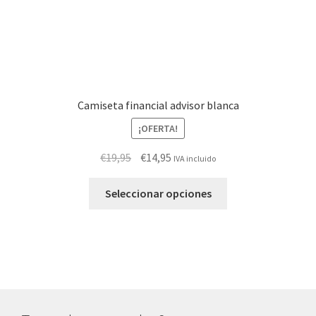
de
producto
Camiseta financial advisor blanca
¡OFERTA!
El
El
€
19,95
€
14,95
IVA incluido
precio
precio
Este
original
actual
Seleccionar opciones
producto
era:
es:
tiene
€19,95.
€14,95.
múltiples
variantes.
Las
opciones
se