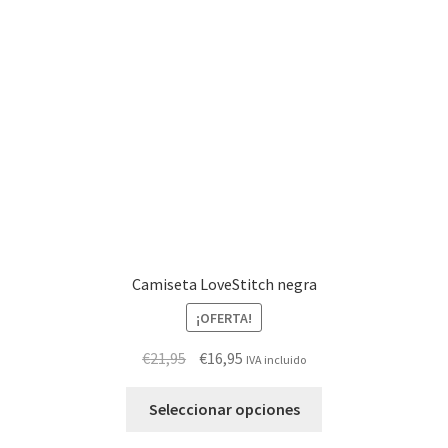
pueden
elegir
en
la
página
de
producto
Camiseta LoveStitch negra
¡OFERTA!
El
El
€
21,95
€
16,95
IVA incluido
precio
precio
Este
original
actual
Seleccionar opciones
producto
era:
es: