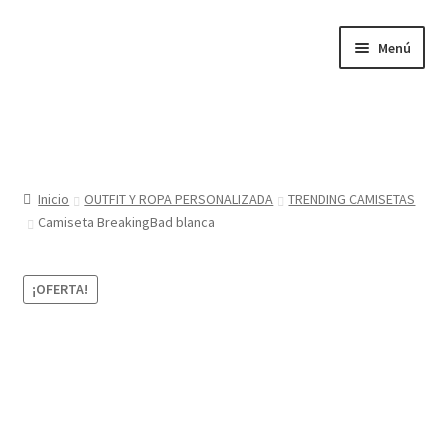
Ir
Ir
Menú
a
al
la
contenido
navegación
Inicio
Tienda
Inicio
OUTFIT Y ROPA PERSONALIZADA
TRENDING CAMISETAS
Camiseta BreakingBad blanca
Sobre nosotros
BABYGLO® MARCA REGISTRADA
¡OFERTA!
COMO COMPRAR EN LA TIENDA BABYGLOSTYLE
Blog