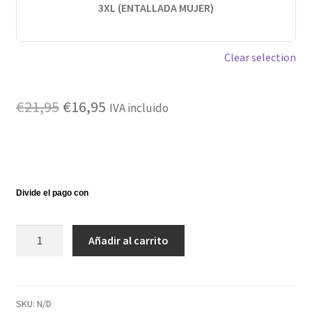
3XL (ENTALLADA MUJER)
Clear selection
El
El
€
21,95
€
16,95
IVA incluido
precio
precio
original
actual
era:
es:
€21,95.
€16,95.
Camiseta
Añadir al carrito
BreakingBad
blanca
cantidad
SKU:
N/D