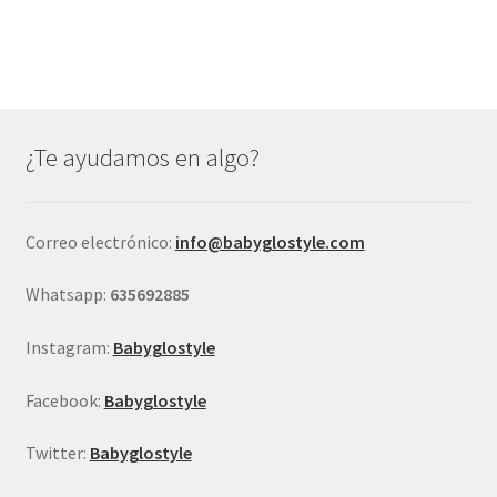
tiene
€21,95.
€16,95.
múltiples
variantes.
Las
opciones
se
¿Te ayudamos en algo?
pueden
elegir
en
Correo electrónico:
info@babyglostyle.com
la
página
Whatsapp:
635692885
de
producto
Instagram:
Babyglostyle
Facebook:
Babyglostyle
Twitter:
Babyglostyle