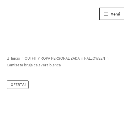
Ir
Ir
Menú
a
al
la
contenido
navegación
Inicio
Tienda
Inicio
OUTFIT Y ROPA PERSONALIZADA
HALLOWEEN
Camiseta bruja calavera blanca
Sobre nosotros
BABYGLO® MARCA REGISTRADA
¡OFERTA!
COMO COMPRAR EN LA TIENDA BABYGLOSTYLE
Blog