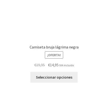
la
página
de
producto
Camiseta bruja lágrima negra
¡OFERTA!
El
El
€
19,95
€
14,95
IVA incluido
precio
precio
Este
original
actual
Seleccionar opciones
producto
era:
es:
tiene
€19,95.
€14,95.
múltiples
variantes.
Las