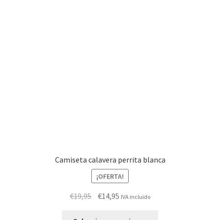
opciones
se
pueden
elegir
en
la
página
de
producto
Camiseta calavera perrita blanca
¡OFERTA!
El
El
€
19,95
€
14,95
IVA incluido
precio
precio
Este