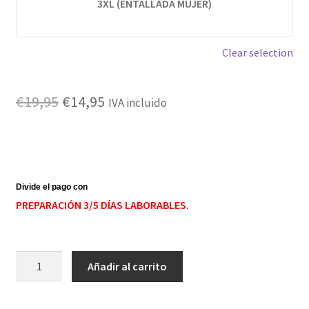
3XL (ENTALLADA MUJER)
Clear selection
El
El
€
19,95
€
14,95
IVA incluido
precio
precio
original
actual
era:
es:
€19,95.
€14,95.
PREPARACIÓN 3/5 DÍAS LABORABLES.
Camiseta
Añadir al carrito
bruja
calavera