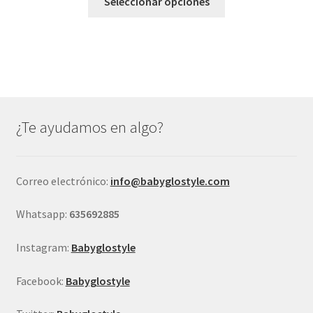
original
actual
Seleccionar opciones
producto
era:
es:
tiene
€19,95.
€14,95.
múltiples
variantes.
Las
opciones
se
¿Te ayudamos en algo?
pueden
elegir
en
Correo electrónico:
info@babyglostyle.com
la
página
Whatsapp:
635692885
de
producto
Instagram:
Babyglostyle
Facebook:
Babyglostyle