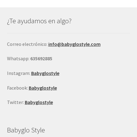
Las
opciones
se
¿Te ayudamos en algo?
pueden
elegir
en
Correo electrónico:
info@babyglostyle.com
la
página
Whatsapp:
635692885
de
producto
Instagram:
Babyglostyle
Facebook:
Babyglostyle
Twitter:
Babyglostyle
Babyglo Style