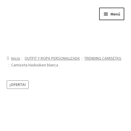
Ir
Ir
Menú
a
al
la
contenido
navegación
Inicio
Tienda
Inicio
OUTFIT Y ROPA PERSONALIZADA
TRENDING CAMISETAS
Camiseta Hadouken blanca
Sobre nosotros
BABYGLO® MARCA REGISTRADA
¡OFERTA!
COMO COMPRAR EN LA TIENDA BABYGLOSTYLE
Blog