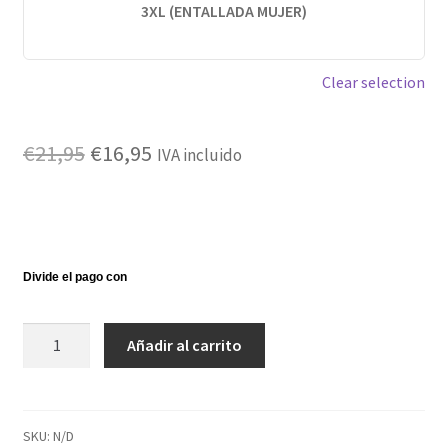
3XL (ENTALLADA MUJER)
Clear selection
El
El
€
21,95
€
16,95
IVA incluido
precio
precio
original
actual
era:
es:
€21,95.
€16,95.
Camiseta
Añadir al carrito
Hadouken
blanca
cantidad
SKU:
N/D