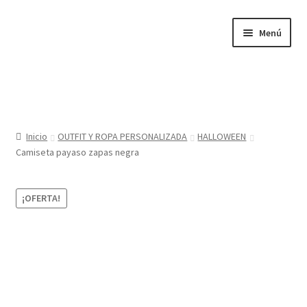
Ir
Ir
Menú
a
al
la
contenido
navegación
Inicio
Tienda
Inicio
OUTFIT Y ROPA PERSONALIZADA
HALLOWEEN
Camiseta payaso zapas negra
Sobre nosotros
BABYGLO® MARCA REGISTRADA
¡OFERTA!
COMO COMPRAR EN LA TIENDA BABYGLOSTYLE
Blog