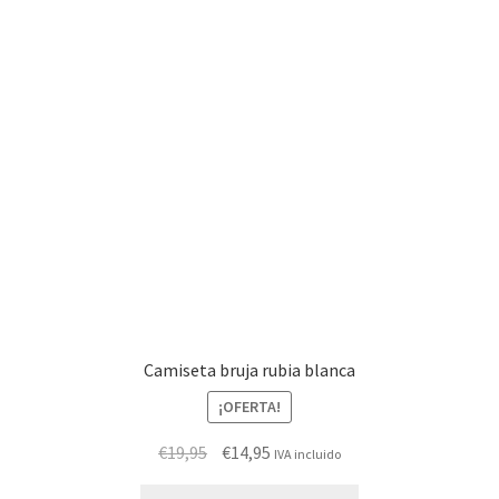
opciones
se
pueden
elegir
en
la
página
de
producto
Camiseta bruja rubia blanca
¡OFERTA!
El
El
€
19,95
€
14,95
IVA incluido
precio
precio
Este