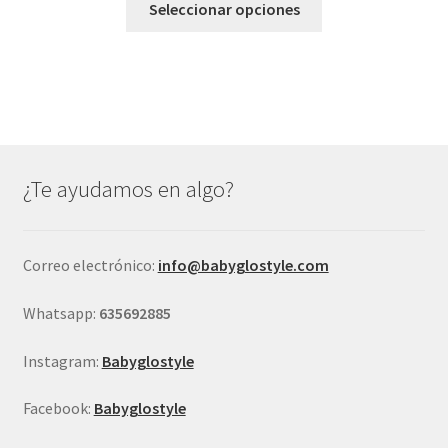
original
actual
Seleccionar opciones
producto
era:
es:
tiene
€19,95.
€14,95.
múltiples
variantes.
Las
opciones
se
¿Te ayudamos en algo?
pueden
elegir
en
Correo electrónico:
info@babyglostyle.com
la
página
Whatsapp:
635692885
de
producto
Instagram:
Babyglostyle
Facebook:
Babyglostyle