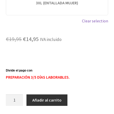
3XL (ENTALLADA MUJER)
Clear selection
El
El
€
19,95
€
14,95
IVA incluido
precio
precio
original
actual
era:
es:
€19,95.
€14,95.
PREPARACIÓN 3/5 DÍAS LABORABLES.
Camiseta
Añadir al carrito
payaso
zapas