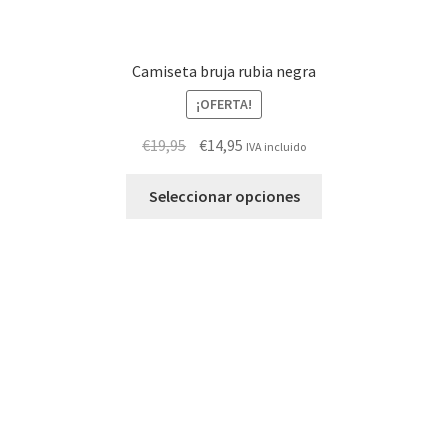
Camiseta bruja rubia negra
¡OFERTA!
El
El
€
19,95
€
14,95
IVA incluido
precio
precio
Este
original
actual
Seleccionar opciones
producto
era:
es:
tiene
€19,95.
€14,95.
múltiples
variantes.
Las
opciones
se
pueden
elegir
en