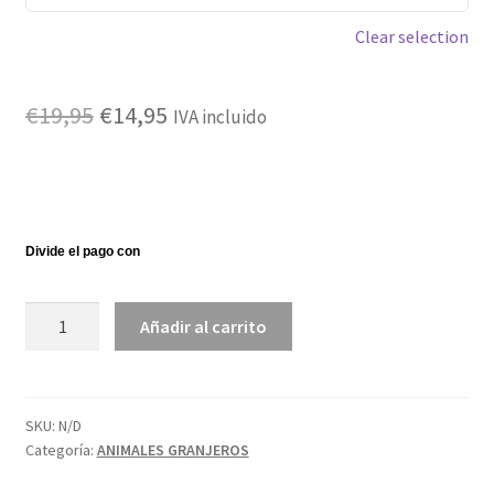
Clear selection
El
El
€
19,95
€
14,95
IVA incluido
precio
precio
original
actual
era:
es:
€19,95.
€14,95.
Camiseta
Añadir al carrito
potrilla
blanca
cantidad
SKU:
N/D
Categoría:
ANIMALES GRANJEROS