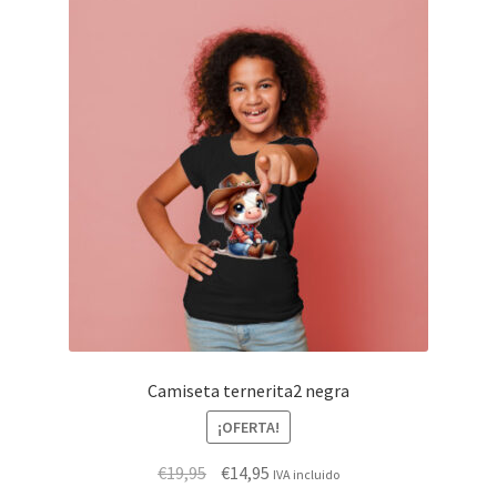
Camiseta ternerita2 negra
¡OFERTA!
El
El
€
19,95
€
14,95
IVA incluido