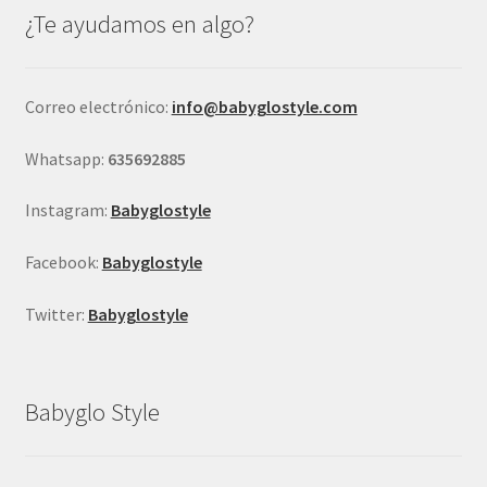
se
¿Te ayudamos en algo?
pueden
elegir
en
Correo electrónico:
info@babyglostyle.com
la
página
Whatsapp:
635692885
de
producto
Instagram:
Babyglostyle
Facebook:
Babyglostyle
Twitter:
Babyglostyle
Babyglo Style