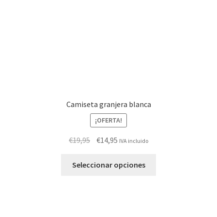
en
la
página
de
producto
Camiseta granjera blanca
¡OFERTA!
El
El
€
19,95
€
14,95
IVA incluido
precio
precio
Este
original
actual
Seleccionar opciones
producto
era:
es:
tiene
€19,95.
€14,95.
múltiples
variantes.