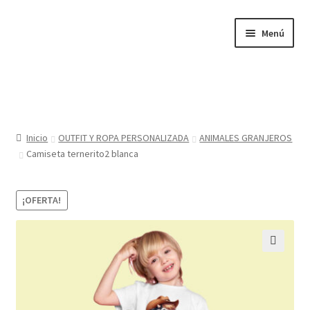
Ir
Ir
Menú
a
al
la
contenido
navegación
Inicio
Tienda
Inicio
OUTFIT Y ROPA PERSONALIZADA
ANIMALES GRANJEROS
Camiseta ternerito2 blanca
Sobre nosotros
BABYGLO® MARCA REGISTRADA
¡OFERTA!
COMO COMPRAR EN LA TIENDA BABYGLOSTYLE
🔍
Blog