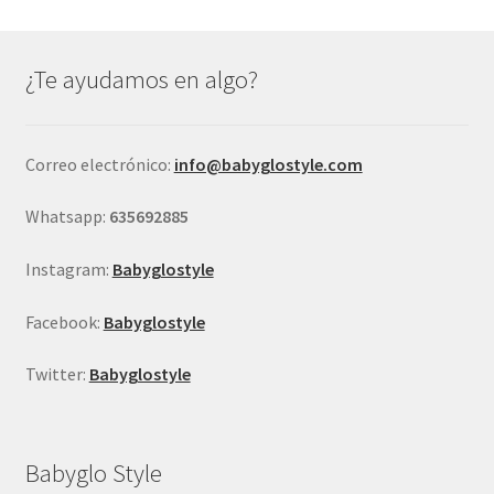
Las
opciones
se
¿Te ayudamos en algo?
pueden
elegir
en
Correo electrónico:
info@babyglostyle.com
la
página
Whatsapp:
635692885
de
producto
Instagram:
Babyglostyle
Facebook:
Babyglostyle
Twitter:
Babyglostyle
Babyglo Style