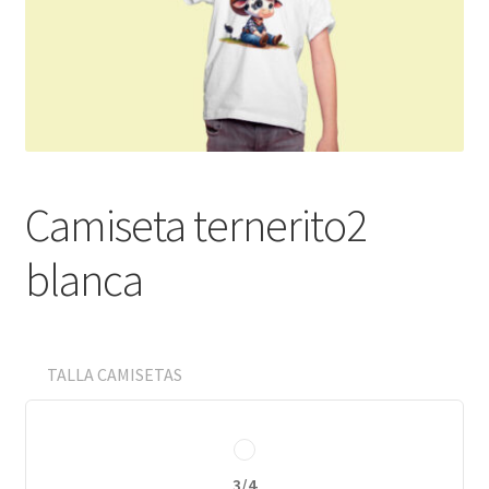
Carro
Contacto
Mi cuenta
Proceso de pago
Camiseta ternerito2
Aviso legal
blanca
Condiciones de envío
Devoluciones
TALLA CAMISETAS
Términos y condiciones de pago
Política de Cookies
3/4