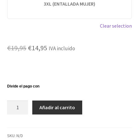
3XL (ENTALLADA MUJER)
Clear selection
El
El
€
19,95
€
14,95
IVA incluido
precio
precio
original
actual
era:
es:
€19,95.
€14,95.
Camiseta
Añadir al carrito
ternerito2
blanca
cantidad
SKU:
N/D