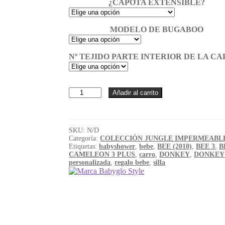
¿CAPOTA EXTENSIBLE?
MODELO DE BUGABOO
Nº TEJIDO PARTE INTERIOR DE LA C
Capota
Añadir al carrito
Bugaboo
Jungle
Impermeable
cantidad
SKU:
N/D
Categoría:
COLECCIÓN JUNGLE IMPERMEABL
Etiquetas:
babyshower
,
bebe
,
BEE (2010)
,
BEE 3
,
B
CAMELEON 3 PLUS
,
carro
,
DONKEY
,
DONKEY
personalizada
,
regalo bebe
,
silla