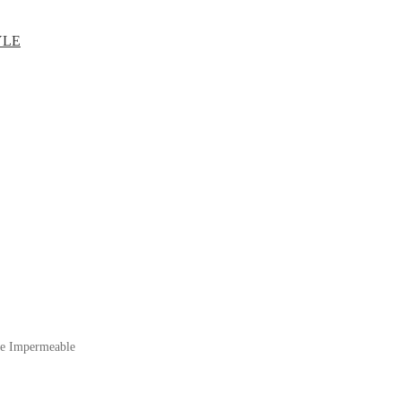
YLE
le Impermeable