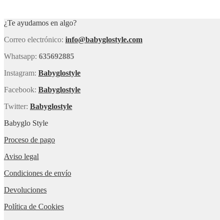
€69,00
tiene
hasta
múltiples
€74,00
variantes.
¿Te ayudamos en algo?
Las
opciones
Correo electrónico:
info@babyglostyle.com
se
pueden
elegir
Whatsapp:
635692885
en
la
Instagram:
Babyglostyle
página
de
Facebook:
Babyglostyle
producto
Twitter:
Babyglostyle
Babyglo Style
Proceso de pago
Aviso legal
Condiciones de envío
Devoluciones
Política de Cookies