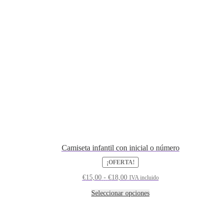
Camiseta infantil con inicial o número
¡OFERTA!
Rango
€
15,00
-
€
18,00
IVA incluido
de
precios:
Este
Seleccionar opciones
desde
producto
€15,00
tiene
hasta
múltiples