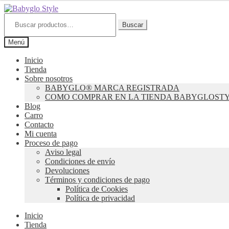
Ir
Ir
a
al
Buscar
por:
Buscar
la
contenido
navegación
Menú
Inicio
Tienda
Sobre nosotros
BABYGLO® MARCA REGISTRADA
COMO COMPRAR EN LA TIENDA BABYGLOST
Blog
Carro
Contacto
Mi cuenta
Proceso de pago
Aviso legal
Condiciones de envío
Devoluciones
Términos y condiciones de pago
Política de Cookies
Política de privacidad
Inicio
Tienda