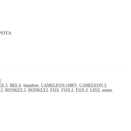
APOTA
E
EE 5
,
BEE 6
,
bugaboo
,
CAMELEON (2007)
,
CAMELEON 3
,
 3
,
DONKEY 5
,
DONKEY2
,
FOX
,
FOX 2
,
FOX 3
,
LINX
,
paseo
,