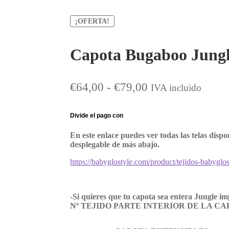
¡OFERTA!
Capota Bugaboo Jung
Rango
€
64,00
-
€
79,00
IVA incluido
de
precios:
desde
En este enlace puedes ver todas las telas disp
€64,00
desplegable de más abajo.
hasta
https://babyglostyle.com/product/tejidos-babyglos
€79,00
-Si quieres que tu capota sea entera Jungle imp
Nº TEJIDO PARTE INTERIOR DE LA C