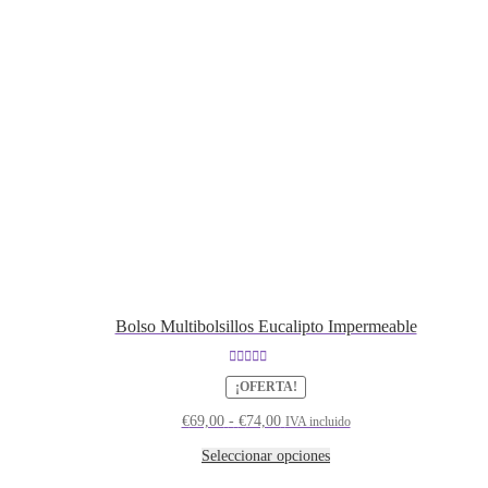
Bolso Multibolsillos Eucalipto Impermeable
Valorado con
¡OFERTA!
5.00
de 5
Rango
€
69,00
-
€
74,00
IVA incluido
de
precios:
Este
Seleccionar opciones
desde
producto