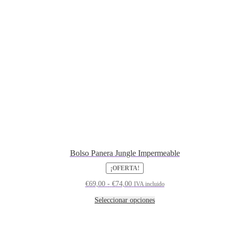
Bolso Panera Jungle Impermeable
¡OFERTA!
Rango
€
69,00
-
€
74,00
IVA incluido
de
precios:
Este
Seleccionar opciones
desde
producto
€69,00
tiene
hasta
múltiples