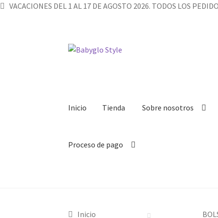
VACACIONES DEL 1 AL 17 DE AGOSTO 2026. TODOS LOS PEDI
Ir
Ir
a
al
la
contenido
navegación
Inicio
Tienda
Sobre nosotros
Proceso de pago
Inicio
Tienda
Sobre nosotros
Blog
Carro
Cont
Inicio
BOL