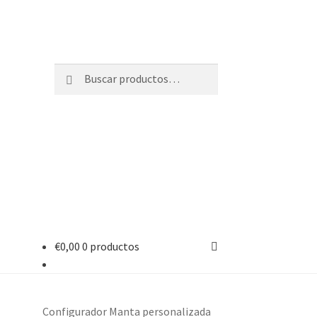
Buscar
Buscar
por:
€
0,00
0 productos
Configurador Manta personalizada