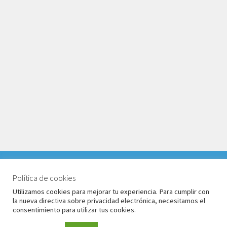
VACACIONES DEL 1 AL 17 DE AGOSTO 2026. TODOS LOS
PEDIDOS RECIBIDOS LLEGARÁN DESPUÉS DE
Política de cookies
© Babyglo Style 2026
VACACIONES.
Utilizamos cookies para mejorar tu experiencia. Para cumplir con
Política de privacidad
Construido con WooCommerce
.
la nueva directiva sobre privacidad electrónica, necesitamos el
Descartar
consentimiento para utilizar tus cookies.