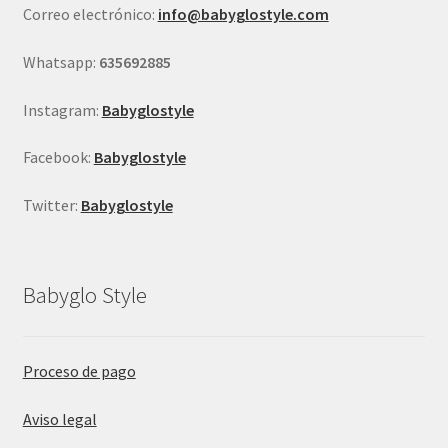
Correo electrónico:
info@babyglostyle.com
la
página
Whatsapp:
635692885
de
producto
Instagram:
Babyglostyle
Facebook:
Babyglostyle
Twitter:
Babyglostyle
Babyglo Style
Proceso de pago
Aviso legal