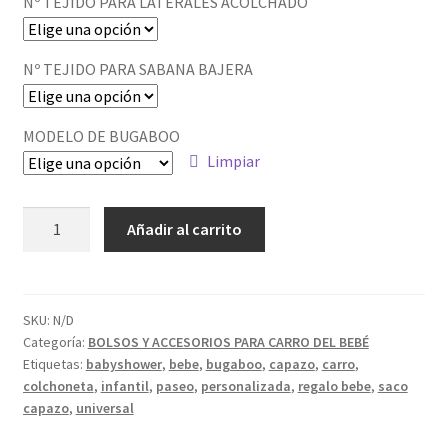
Nº TEJIDO PARA LATERALES ACOLCHADO
Nº TEJIDO PARA SABANA BAJERA
MODELO DE BUGABOO
Limpiar
Configurador
Añadir al carrito
vestiduras
Capazo
Bugaboo
cantidad
SKU:
N/D
Categoría:
BOLSOS Y ACCESORIOS PARA CARRO DEL BEBÉ
Etiquetas:
babyshower
,
bebe
,
bugaboo
,
capazo
,
carro
,
colchoneta
,
infantil
,
paseo
,
personalizada
,
regalo bebe
,
saco
capazo
,
universal