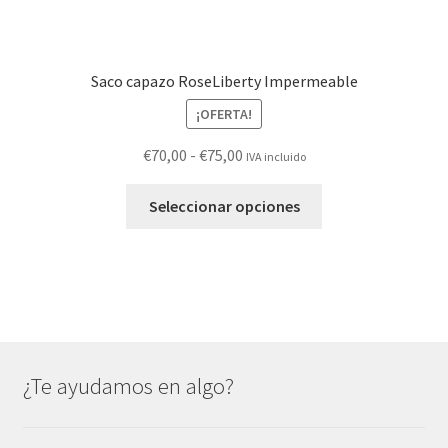
Saco capazo RoseLiberty Impermeable
¡OFERTA!
Rango
€
70,00
-
€
75,00
IVA incluido
de
Este
precios:
Seleccionar opciones
producto
desde
tiene
€70,00
múltiples
hasta
variantes.
€75,00
Las
opciones
se
¿Te ayudamos en algo?
pueden
elegir
en