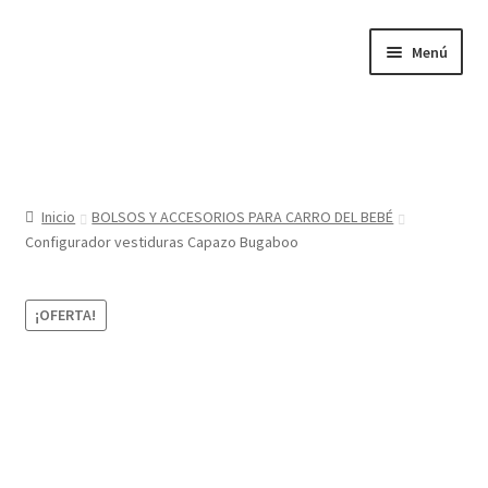
Ir
Ir
Menú
a
al
la
contenido
navegación
Inicio
Tienda
Inicio
BOLSOS Y ACCESORIOS PARA CARRO DEL BEBÉ
Configurador vestiduras Capazo Bugaboo
Sobre nosotros
BABYGLO® MARCA REGISTRADA
¡OFERTA!
COMO COMPRAR EN LA TIENDA BABYGLOSTYLE
Blog