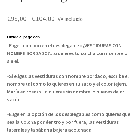
Rango
€
99,00
-
€
104,00
IVA incluido
de
precios:
-Elige la opción en el desplegable «¿VESTIDURAS CON
desde
NOMBRE BORDADO?» si quieres tu colcha con nombre o
sin el.
€99,00
hasta
-Si eliges las vestiduras con nombre bordado, escribe el
nombre tal como lo quieres en tu saco y el color (ejem.
€104,00
María en rosa) si lo quieres sin nombre lo puedes dejar
vacío.
-Elige en la opción de los desplegables como quieres que
sea la Colcha por dentro y por fuera, las vestiduras
laterales y la sábana bajera acolchada.