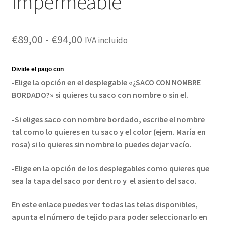
Impermeable
Rango
€
89,00
-
€
94,00
IVA incluido
de
precios:
-Elige la opción en el desplegable «¿SACO CON NOMBRE
desde
BORDADO?» si quieres tu saco con nombre o sin el.
€89,00
-Si eliges saco con nombre bordado, escribe el nombre
hasta
tal como lo quieres en tu saco y el color (ejem. María en
rosa) si lo quieres sin nombre lo puedes dejar vacío.
€94,00
-Elige en la opción de los desplegables como quieres que
sea la tapa del saco por dentro y el asiento del saco.
En este enlace puedes ver todas las telas disponibles,
apunta el número de tejido para poder seleccionarlo en