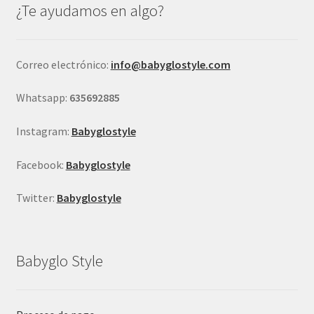
¿Te ayudamos en algo?
pueden
elegir
en
Correo electrónico:
info@babyglostyle.com
la
página
Whatsapp:
635692885
de
producto
Instagram:
Babyglostyle
Facebook:
Babyglostyle
Twitter:
Babyglostyle
Babyglo Style