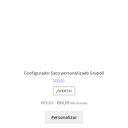
Configurador Saco personalizado Grupo0
Valorado con
¡OFERTA!
5.00
de 5
El
El
€
89,00
€
84,00
IVA incluido
precio
precio
Este
original
actual
Personalizar
producto
era:
es: