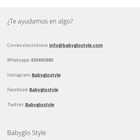
Las
opciones
se
¿Te ayudamos en algo?
pueden
elegir
en
Correo electrónico:
info@babyglostyle.com
la
página
Whatsapp:
635692885
de
producto
Instagram:
Babyglostyle
Facebook:
Babyglostyle
Twitter:
Babyglostyle
Babyglo Style