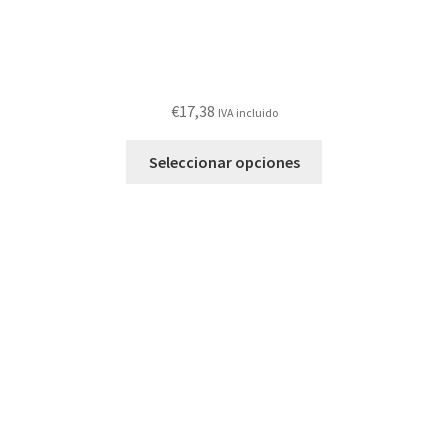
€
17,38
IVA incluido
Este
Seleccionar opciones
producto
tiene
múltiples
variantes.
Las
opciones
se
pueden
elegir
en
la