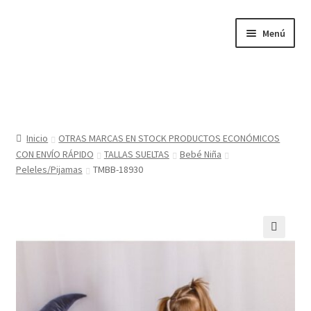
Ir
Ir
Menú
a
al
la
contenido
navegación
Inicio
Tienda
Inicio
OTRAS MARCAS EN STOCK PRODUCTOS ECONÓMICOS
CON ENVÍO RÁPIDO
TALLAS SUELTAS
Bebé Niña
Sobre nosotros
Peleles/Pijamas
TMBB-18930
BABYGLO® MARCA REGISTRADA
COMO COMPRAR EN LA TIENDA BABYGLOSTYLE
🔍
Blog