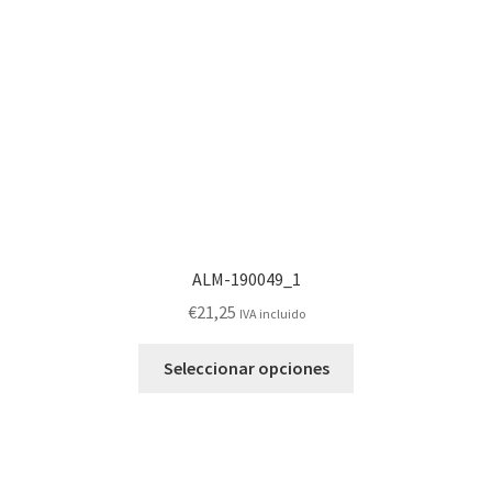
elegir
en
la
página
de
producto
ALM-190049_1
€
21,25
IVA incluido
Este
Seleccionar opciones
producto
tiene
múltiples
variantes.