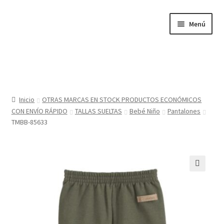
Ir
Ir
Menú
a
al
la
contenido
navegación
Inicio
Tienda
Inicio
OTRAS MARCAS EN STOCK PRODUCTOS ECONÓMICOS
CON ENVÍO RÁPIDO
TALLAS SUELTAS
Bebé Niño
Pantalones
Sobre nosotros
TMBB-85633
BABYGLO® MARCA REGISTRADA
COMO COMPRAR EN LA TIENDA BABYGLOSTYLE
🔍
Blog