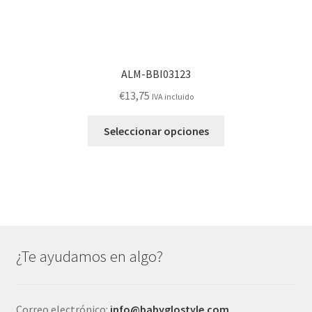
ALM-BBI03123
€
13,75
IVA incluido
Este
Seleccionar opciones
producto
tiene
múltiples
variantes.
Las
opciones
se
¿Te ayudamos en algo?
pueden
elegir
en
Correo electrónico:
info@babyglostyle.com