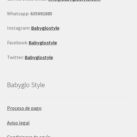
la
página
Whatsapp:
635692885
de
producto
Instagram:
Babyglostyle
Facebook:
Babyglostyle
Twitter:
Babyglostyle
Babyglo Style
Proceso de pago
Aviso legal