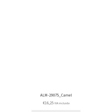
ALM-29075_Camel
€
16,25
IVA incluido