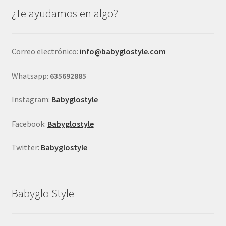
se
¿Te ayudamos en algo?
pueden
elegir
en
Correo electrónico:
info@babyglostyle.com
la
página
Whatsapp:
635692885
de
producto
Instagram:
Babyglostyle
Facebook:
Babyglostyle
Twitter:
Babyglostyle
Babyglo Style