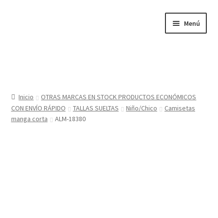
Ir
Ir
Menú
a
al
la
contenido
navegación
Inicio
Tienda
Inicio
OTRAS MARCAS EN STOCK PRODUCTOS ECONÓMICOS
CON ENVÍO RÁPIDO
TALLAS SUELTAS
Niño/Chico
Camisetas
Sobre nosotros
manga corta
ALM-18380
BABYGLO® MARCA REGISTRADA
COMO COMPRAR EN LA TIENDA BABYGLOSTYLE
Blog