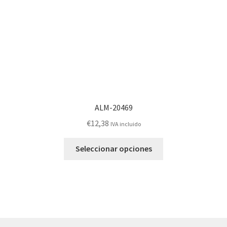
la
página
de
producto
ALM-20469
€
12,38
IVA incluido
Este
Seleccionar opciones
producto
tiene
múltiples
variantes.
Las
opciones