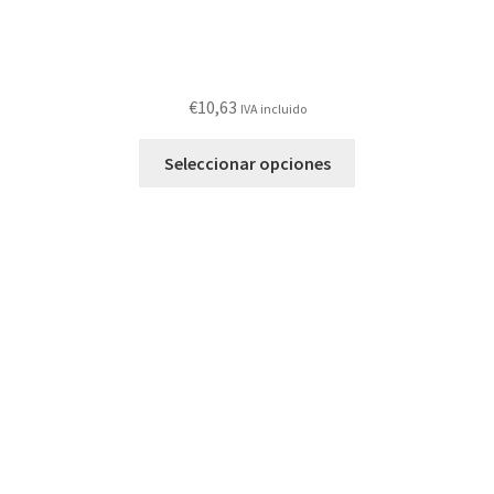
€
10,63
IVA incluido
Este
Seleccionar opciones
producto
tiene
múltiples
variantes.
Las
opciones
se
pueden
elegir
en
la
página