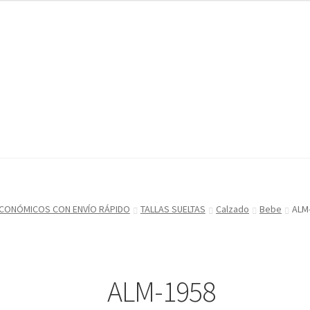
acto
acto
Mi cuenta
Mi cuenta
Proceso de pago
Proceso de pago
CONÓMICOS CON ENVÍO RÁPIDO
TALLAS SUELTAS
Calzado
Bebe
ALM
ALM-1958