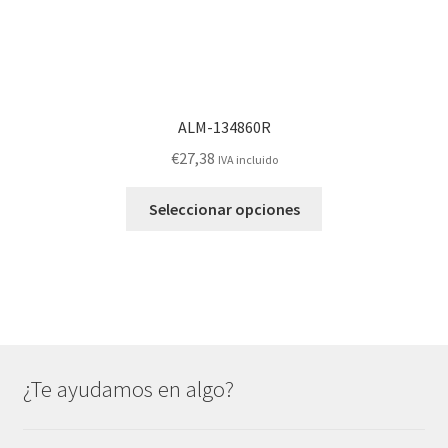
producto
ALM-134860R
€
27,38
IVA incluido
Este
Seleccionar opciones
producto
tiene
múltiples
variantes.
Las
opciones
se
¿Te ayudamos en algo?
pueden
elegir
en