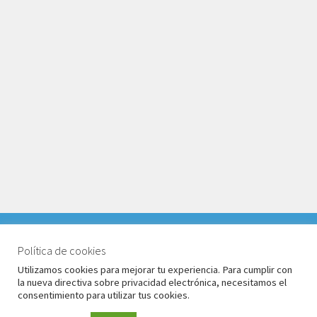
VACACIONES DEL 1 AL 17 DE AGOSTO 2026. TODOS LOS
PEDIDOS RECIBIDOS LLEGARÁN DESPUÉS DE
Política de cookies
© Babyglo Style 2026
VACACIONES.
Utilizamos cookies para mejorar tu experiencia. Para cumplir con
Política de privacidad
Construido con WooCommerce
.
la nueva directiva sobre privacidad electrónica, necesitamos el
Descartar
consentimiento para utilizar tus cookies.