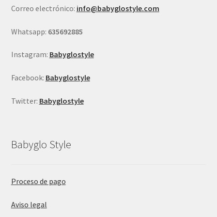
Correo electrónico:
info@babyglostyle.com
la
página
Whatsapp:
635692885
de
producto
Instagram:
Babyglostyle
Facebook:
Babyglostyle
Twitter:
Babyglostyle
Babyglo Style
Proceso de pago
Aviso legal