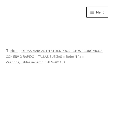
Ir
Ir
Menú
a
al
la
contenido
navegación
Inicio
Tienda
Inicio
OTRAS MARCAS EN STOCK PRODUCTOS ECONÓMICOS
CON ENVÍO RÁPIDO
TALLAS SUELTAS
Bebé Niña
Sobre nosotros
Vestidos/Faldas invierno
ALM-2011_2
BABYGLO® MARCA REGISTRADA
COMO COMPRAR EN LA TIENDA BABYGLOSTYLE
Blog