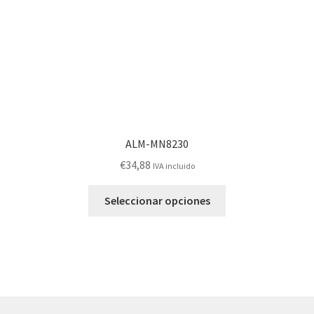
la
página
de
producto
ALM-MN8230
€
34,88
IVA incluido
Este
Seleccionar opciones
producto
tiene
múltiples
variantes.
Las
opciones