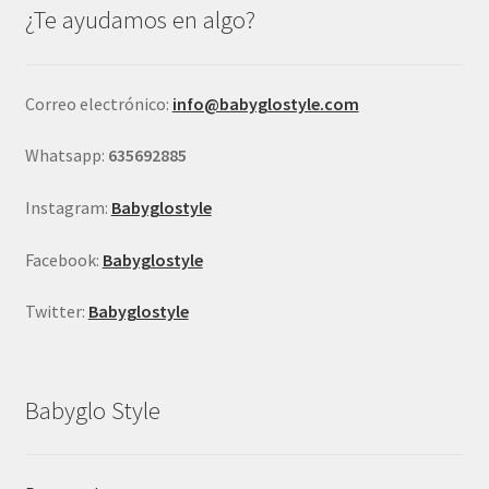
se
¿Te ayudamos en algo?
pueden
elegir
en
Correo electrónico:
info@babyglostyle.com
la
página
Whatsapp:
635692885
de
producto
Instagram:
Babyglostyle
Facebook:
Babyglostyle
Twitter:
Babyglostyle
Babyglo Style