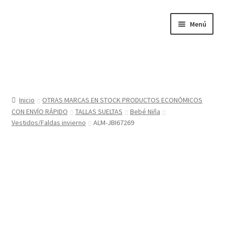
Ir
Ir
Menú
a
al
la
contenido
navegación
Inicio
Tienda
Inicio
OTRAS MARCAS EN STOCK PRODUCTOS ECONÓMICOS
CON ENVÍO RÁPIDO
TALLAS SUELTAS
Bebé Niña
Sobre nosotros
Vestidos/Faldas invierno
ALM-JBI67269
BABYGLO® MARCA REGISTRADA
COMO COMPRAR EN LA TIENDA BABYGLOSTYLE
Blog